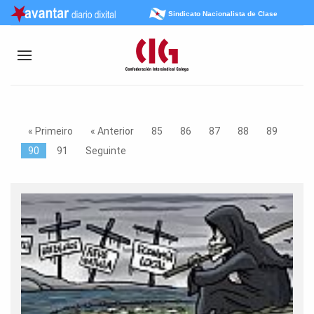
Sindicato Nacionalista de Clase
« Primeiro
« Anterior
85
86
87
88
89
90
91
Seguinte