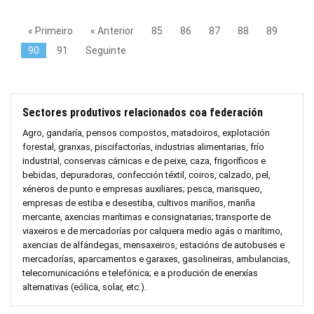
« Primeiro
« Anterior
85
86
87
88
89
90
91
Seguinte
Sectores produtivos relacionados coa federación
Agro, gandaría, pensos compostos, matadoiros, explotación
forestal, granxas, piscifactorías, industrias alimentarias, frío
industrial, conservas cárnicas e de peixe, caza, frigoríficos e
bebidas, depuradoras, confección téxtil, coiros, calzado, pel,
xéneros de punto e empresas auxiliares; pesca, marisqueo,
empresas de estiba e desestiba, cultivos mariños, mariña
mercante, axencias marítimas e consignatarias; transporte de
viaxeiros e de mercadorías por calquera medio agás o marítimo,
axencias de alfándegas, mensaxeiros, estacións de autobuses e
mercadorías, aparcamentos e garaxes, gasolineiras, ambulancias,
telecomunicacións e telefónica; e a produción de enerxías
alternativas (eólica, solar, etc.).