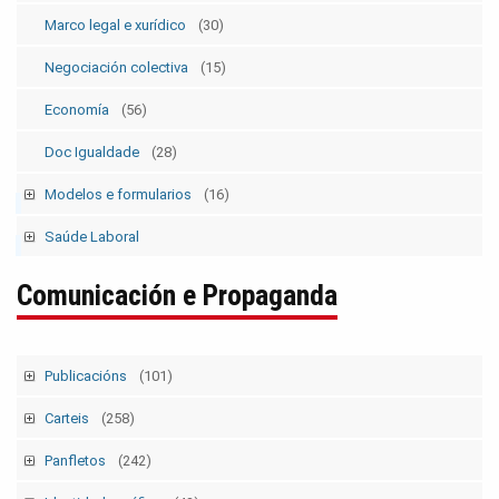
Marco legal e xurídico
(30)
Negociación colectiva
(15)
Economía
(56)
Doc Igualdade
(28)
Modelos e formularios
(16)
Modelos SolicitudesPermisos
(2)
Saúde Laboral
Modelos ElecSind. OrganosRepresent.
(5)
Publicacións 1
Comunicación e Propaganda
Publicacións 2
Boletín
Publicacións
(101)
Tempo Sindical
(7)
Carteis
(258)
Boletín Sindical
(90)
Campañas e mobilizacións
(111)
Panfletos
(242)
Outras
(2)