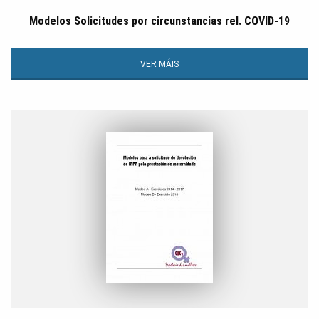
Modelos Solicitudes por circunstancias rel. COVID-19
VER MÁIS