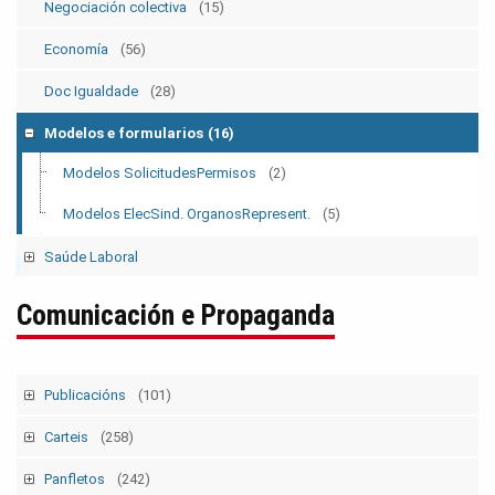
Negociación colectiva
(15)
Economía
(56)
Doc Igualdade
(28)
Modelos e formularios
(16)
Modelos SolicitudesPermisos
(2)
Modelos ElecSind. OrganosRepresent.
(5)
Saúde Laboral
Publicacións 1
Comunicación e Propaganda
Publicacións 2
Boletín
Publicacións
(101)
Tempo Sindical
(7)
Carteis
(258)
Boletín Sindical
(90)
Campañas e mobilizacións
(111)
Panfletos
(242)