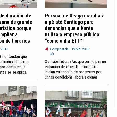
declaración de
Persoal de Seaga marchará
zona de grande
a pé até Santiago para
urística porque
denunciar que a Xunta
ampliar a
utiliza a empresa pública
ión de horarios
“como unha ETT”
 2016
Compostela -
19 Mai 2016
GT entenden que
Os traballadores/as que participan na
ndicións laborais e
extinción de incendios forestais
eno comercio, e
inician calendario de protestas por
stas se se aplica
unhas condicións laborais dignas