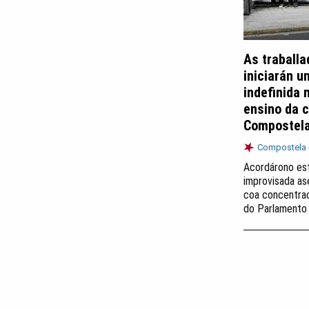
As traballa
iniciarán u
indefinida 
ensino da 
Compostela
Compostela 
Acordárono es
improvisada as
coa concentra
do Parlamento 