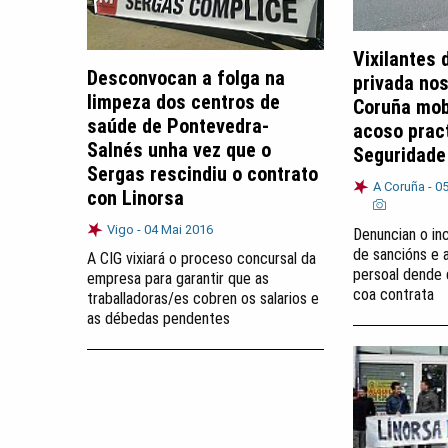
Vixilantes 
Desconvocan a folga na
privada nos
limpeza dos centros de
Coruña mob
saúde de Pontevedra-
acoso prac
Salnés unha vez que o
Seguridade
Sergas rescindiu o contrato
A Coruña -
05
con Linorsa
Vigo -
04 Mai 2016
Denuncian o in
de sancións e 
A CIG vixiará o proceso concursal da
persoal dende 
empresa para garantir que as
coa contrata
traballadoras/es cobren os salarios e
as débedas pendentes