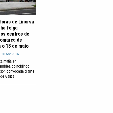
doras de Linorsa
nha folga
nos centros de
comarca de
 o 18 de maio
-
28 Abr 2016
ta mañá en
emblea coincidindo
ción convocada diante
de Galiza