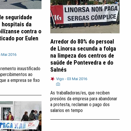
de seguridade
 hospitais da
ilízanse contra o
ticado por Eulen
Arredor do 80% do persoal
de Linorsa secunda a folga
na limpeza dos centros de
 Mai 2016
saúde de Pontevedra e do
cremento inxustificado
Salnés
apercibimentos ao
Vigo -
03 Mai 2016
que a empresa se fixo
As traballadoras/es, que reciben
presións da empresa para abandonar
a protesta, reclaman o pago dos
salarios en tempo