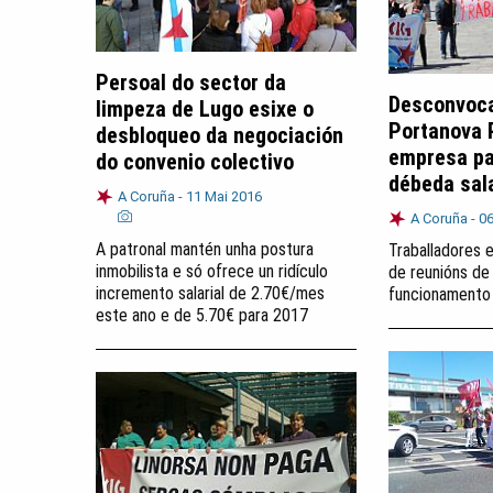
Persoal do sector da
Desconvoca
limpeza de Lugo esixe o
Portanova 
desbloqueo da negociación
empresa pa
do convenio colectivo
débeda sala
A Coruña -
11 Mai 2016
A Coruña -
06
A patronal mantén unha postura
Traballadores e
inmobilista e só ofrece un ridículo
de reunións de
incremento salarial de 2.70€/mes
funcionamento
este ano e de 5.70€ para 2017