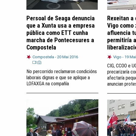
Persoal de Seaga denuncia
Rexeitan a 
que a Xunta usa a empresa
Vigo como 
pública como ETT cunha
afluencia t
marcha de Pontecesures a
permitiría 
Compostela
liberalizac
Compostela -
20 Mai 2016
Vigo -
19 Mai
CIG, CCOO e U
No percorrido reclamaron condicións
precarizaría co
laborais dignas e que se aplique a
afectaría pequ
LOFAXGA na compañía
anuncian prote