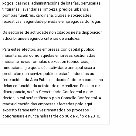
xogos, casinos, administracións de lotarías, perrucarías,
tinturarías, lavandarías, limpeza, predios urbanos,
pompas fúnebres, xardinaría, clubes e sociedades
recreativas, seguridade privada e empregadas do fogar.
Os sectores de actividade non citados nesta disposición
adscribiranse segundo criterios de analoxía.
Para estes efectos, as empresas con capital público
maioritario, así como aquelas empresas xestionadas
mediante novas fórmulas de xestión (consorcios,
fundacións...) e que a súa actividade principal sexa a
prestación dun servizo público, estarán adscritas ás
federacións da Área Pública, adxudicándose a cada unha
delas en función da actividade que realizan. En caso de
discrepancia, será o Secretariado Confederal o que
decida, o cal será ratificado polo Consello Confederal. A
readxudicación das empresas afectadas polo aquí
exposto farase unha vez rematados os procesos
congresuais e nunca máis tarde do 30 de xuño de 2010.