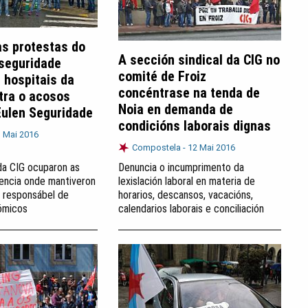
as protestas do
A sección sindical da CIG no
 seguridade
comité de Froiz
 hospitais da
concéntrase na tenda de
tra o acosos
Noia en demanda de
Eulen Seguridade
condicións laborais dignas
 Mai 2016
Compostela -
12 Mai 2016
da CIG ocuparon as
Denuncia o incumprimento da
rencia onde mantiveron
lexislación laboral en materia de
 responsábel de
horarios, descansos, vacacións,
ómicos
calendarios laborais e conciliación