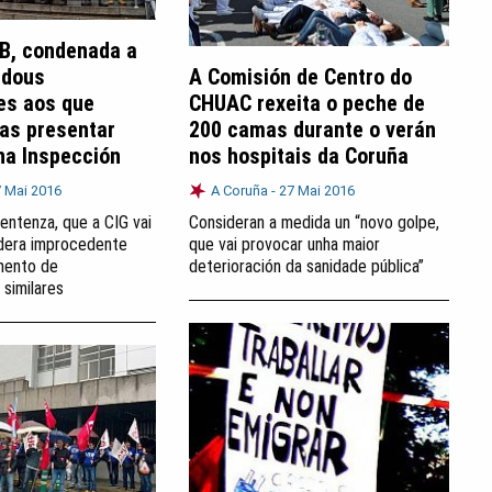
B, condenada a
 dous
A Comisión de Centro do
es aos que
CHUAC rexeita o peche de
ras presentar
200 camas durante o verán
na Inspección
nos hospitais da Coruña
 Mai 2016
A Coruña -
27 Mai 2016
entenza, que a CIG vai
Consideran a medida un “novo golpe,
idera improcedente
que vai provocar unha maior
mento de
deterioración da sanidade pública”
 similares