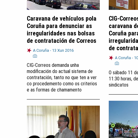
Caravana de vehículos pola
CIG-Correo
Coruña para denunciar as
caravana d
irregularidades nas bolsas
Coruña par
de contratación de Correos
irregularid
de contrat
A Coruña -
13 Xun 2016
A Coruña -
10
CIG-Correos demanda unha
modificación do actual sistema de
O sábado 11 de
contratación, tanto no que ten a ver
11:30 horas, de
co procedemento como os criterios
sindicatos
e as formas de chamamento