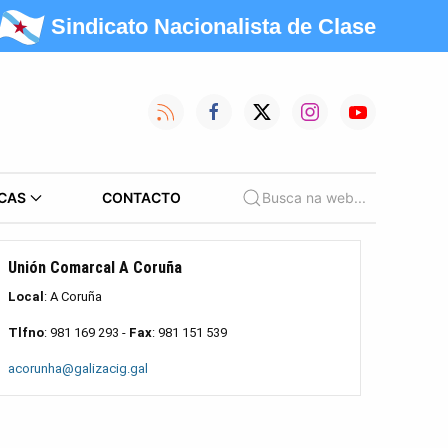
Sindicato Nacionalista de Clase
CAS
CONTACTO
Busca na web...
Unión Comarcal A Coruña
Local
: A Coruña
Tlfno
: 981 169 293 -
Fax
: 981 151 539
acorunha@galizacig.gal