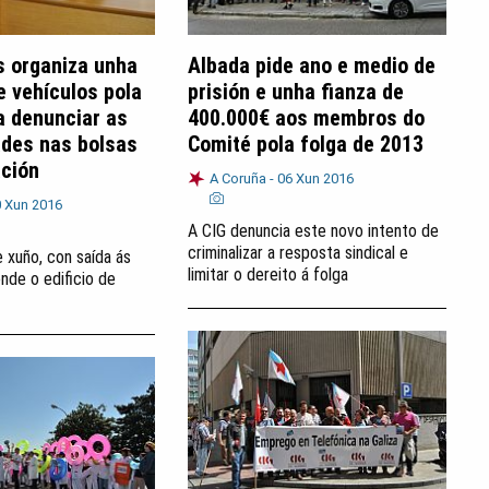
s organiza unha
Albada pide ano e medio de
e vehículos pola
prisión e unha fianza de
a denunciar as
400.000€ aos membros do
ades nas bolsas
Comité pola folga de 2013
ación
A Coruña -
06 Xun 2016
 Xun 2016
A CIG denuncia este novo intento de
criminalizar a resposta sindical e
 xuño, con saída ás
limitar o dereito á folga
nde o edificio de