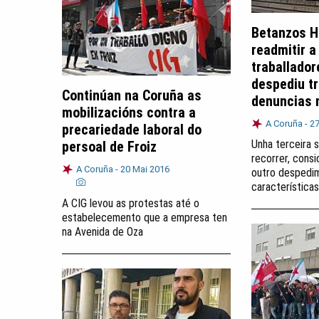
Betanzos H
readmitir a
traballador
despediu t
Continúan na Coruña as
denuncias 
mobilizacións contra a
A Coruña -
27
precariedade laboral do
Unha terceira s
persoal de Froiz
recorrer, cons
A Coruña -
20 Mai 2016
outro despedi
características
A CIG levou as protestas até o
estabelecemento que a empresa ten
na Avenida de Oza