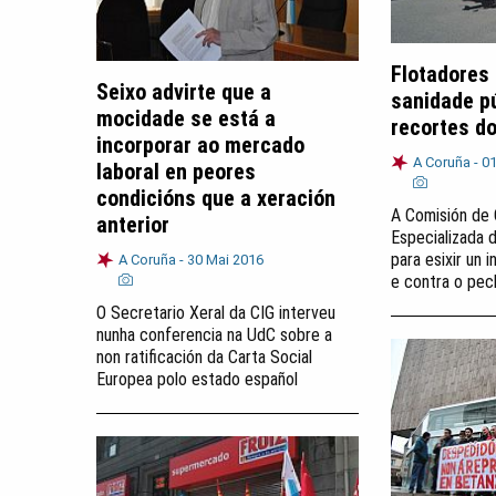
Flotadores 
Seixo advirte que a
sanidade p
mocidade se está a
recortes d
incorporar ao mercado
A Coruña -
01
laboral en peores
condicións que a xeración
A Comisión de 
anterior
Especializada
para esixir un 
A Coruña -
30 Mai 2016
e contra o pec
O Secretario Xeral da CIG interveu
nunha conferencia na UdC sobre a
non ratificación da Carta Social
Europea polo estado español