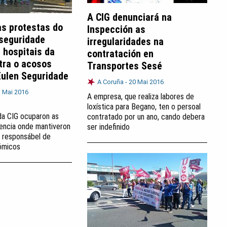
A CIG denunciará na
as protestas do
Inspección as
 seguridade
irregularidades na
 hospitais da
contratación en
tra o acosos
Transportes Sesé
Eulen Seguridade
A Coruña -
20 Mai 2016
 Mai 2016
A empresa, que realiza labores de
loxística para Begano, ten o persoal
da CIG ocuparon as
contratado por un ano, cando debera
rencia onde mantiveron
ser indefinido
 responsábel de
ómicos