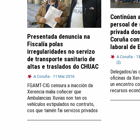
Continúan 
persoal de
privada dos
Presentada denuncia na
Coruña con
Fiscalía polas
laboral de 
irregularidades no servizo
A Coruña -
13
de transporte sanitario de
altas e traslados do CHUAC
Delegados/as 
A Coruña -
11 Mai 2016
oficinas da Xe
un encontro co
FGAMT-CIG censura a inacción da
recursos econ
Xerencia malia coñecer que
Ambulancias Xuvias non ten os
vehículos estipulados no contrato,
cos que tamén fai servizos privados