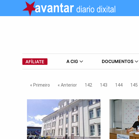
A CIG
DOCUMENTOS
AFÍLIATE
« Primeiro
« Anterior
142
143
144
145