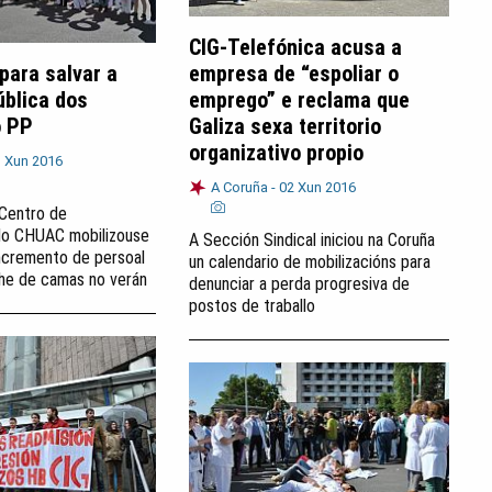
CIG-Telefónica acusa a
para salvar a
empresa de “espoliar o
ública dos
emprego” e reclama que
o PP
Galiza sexa territorio
organizativo propio
 Xun 2016
A Coruña -
02 Xun 2016
Centro de
 do CHUAC mobilizouse
A Sección Sindical iniciou na Coruña
incremento de persoal
un calendario de mobilizacións para
he de camas no verán
denunciar a perda progresiva de
postos de traballo