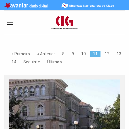
Sindicato Nacionalista de Clase
« Primeiro
« Anterior
8
9
10
11
12
13
14
Seguinte
Último »