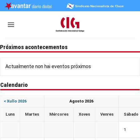
Sindicato Nacionalista de Clase
Próximos acontecementos
Actualmente non hai eventos próximos
Calendario
< Xullo 2026
Agosto 2026
Lun
s
Mar
tes
Mér
cores
Xov
es
Ven
res
Sáb
ado
1