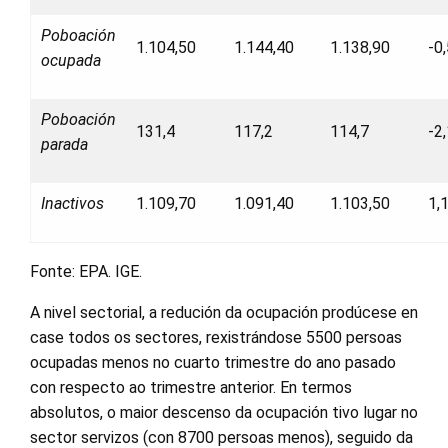
Poboación
1.104,50
1.144,40
1.138,90
-0
ocupada
Poboación
131,4
117,2
114,7
-2
parada
Inactivos
1.109,70
1.091,40
1.103,50
1,
Fonte: EPA. IGE.
A nivel sectorial, a redución da ocupación prodúcese en
case todos os sectores, rexistrándose 5500 persoas
ocupadas menos no cuarto trimestre do ano pasado
con respecto ao trimestre anterior. En termos
absolutos, o maior descenso da ocupación tivo lugar no
sector servizos (con 8700 persoas menos), seguido da