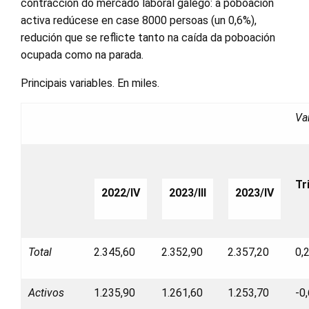
contracción do mercado laboral galego: a poboación
activa redúcese en case 8000 persoas (un 0,6%),
redución que se reflicte tanto na caída da poboación
ocupada como na parada.
Principais variables. En miles.
Va
Tr
2022/IV
2023/III
2023/IV
Total
2.345,60
2.352,90
2.357,20
0,
Activos
1.235,90
1.261,60
1.253,70
-0