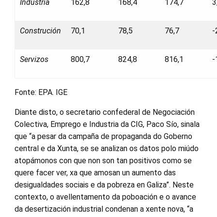
Industria
162,8
168,4
174,7
3
Construción
70,1
78,5
76,7
-
Servizos
800,7
824,8
816,1
-
Fonte: EPA. IGE
Diante disto, o secretario confederal de Negociación
Colectiva, Emprego e Industria da CIG, Paco Sío, sinala
que “a pesar da campaña de propaganda do Goberno
central e da Xunta, se se analizan os datos polo miúdo
atopámonos con que non son tan positivos como se
quere facer ver, xa que amosan un aumento das
desigualdades sociais e da pobreza en Galiza”. Neste
contexto, o avellentamento da poboación e o avance
da desertización industrial condenan a xente nova, “a