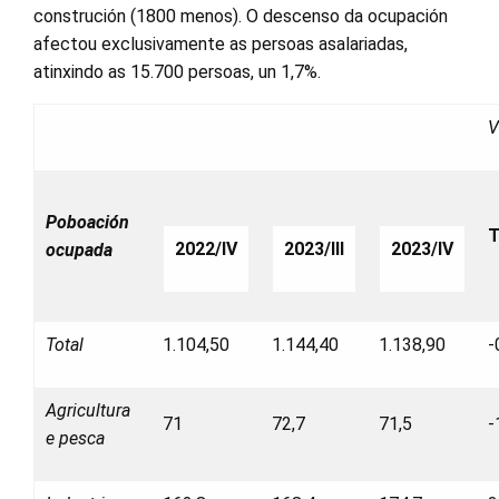
construción (1800 menos). O descenso da ocupación
afectou exclusivamente as persoas asalariadas,
atinxindo as 15.700 persoas, un 1,7%.
V
Poboación
T
2022/IV
2023/III
2023/IV
ocupada
Total
1.104,50
1.144,40
1.138,90
-
Agricultura
71
72,7
71,5
-
e pesca