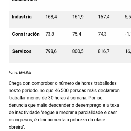
Industria
168,4
161,9
167,4
5,
Construción
73,8
75,4
74,3
-1
Servizos
798,6
800,5
816,7
16
Fonte: EPA.INE
Chega con comprobar o número de horas traballadas
neste período, no que 46.500 persoas máis declararon
traballar menos de 30 horas á semana. Por iso,
denuncia que malia descender o desemprego e a taxa
de inactividade "segue a medrar a parcialidade e caer
os ingresos, é dicir aumenta a pobreza da clase
obreira".