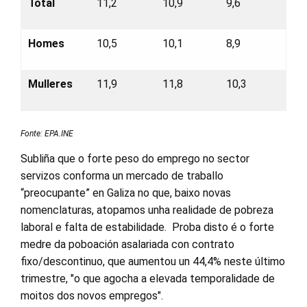
Total
11,2
10,9
9,6
Homes
10,5
10,1
8,9
Mulleres
11,9
11,8
10,3
Fonte: EPA.INE
Subliña que o forte peso do emprego no sector
servizos conforma un mercado de traballo
“preocupante” en Galiza no que, baixo novas
nomenclaturas, atopamos unha realidade de pobreza
laboral e falta de estabilidade. Proba disto é o forte
medre da poboación asalariada con contrato
fixo/descontinuo, que aumentou un 44,4% neste último
trimestre, "o que agocha a elevada temporalidade de
moitos dos novos empregos".