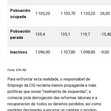
Poboación
1.105,20
1.103,70
1.130,20
26,50
ocupada
Poboación
139,4
135,1
119,7
-15,4
parada
Inactivos
1.096,90
1.107,80
1.098,80
-9,00
Fonte: EPA.INE
Para enfrontar esta realidade, o responsábel de
Emprego da CIG reclama menos propaganda e máis
políticas que sexan "realmente de esquerdas", a
comezar pola derrogación das reformas laborais e a
recuperación de todos os dereitos perdidos; así como
medidas destinadas a encetar un cambiar o modelo