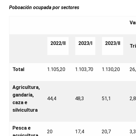
Poboación ocupada por sectores
Va
2022/II
2023/I
2023/II
Tr
Total
1.105,20
1.103,70
1.130,20
26
Agricultura,
gandaría,
44,4
48,3
51,1
2,
caza e
silvicultura
Pesca e
20
17,4
20,7
3,
acuicultura