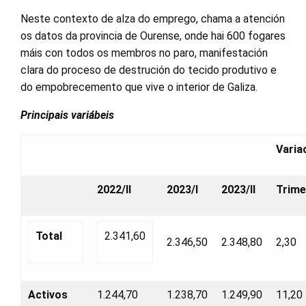
Neste contexto de alza do emprego, chama a atención
os datos da provincia de Ourense, onde hai 600 fogares
máis con todos os membros no paro, manifestación
clara do proceso de destrución do tecido produtivo e
do empobrecemento que vive o interior de Galiza.
Principais variábeis
Varia
2022/II
2023/I
2023/II
Trime
Total
2.341,60
2.346,50
2.348,80
2,30
Activos
1.244,70
1.238,70
1.249,90
11,20