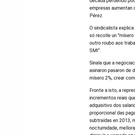
década perdendo pode
empresas aumentan os
Pérez.
O sindicalista explic
só recolle un "mísero
outro roubo aos traba
SMI".
Sinala que a negocia
asinaron pasaron de d
mísero 2%, crear comi
Fronte a isto, a repr
incrementos reais qu
adquisitivo dos salari
proporcional das paga
subtraídas en 2013, m
nocturnidade, mellora