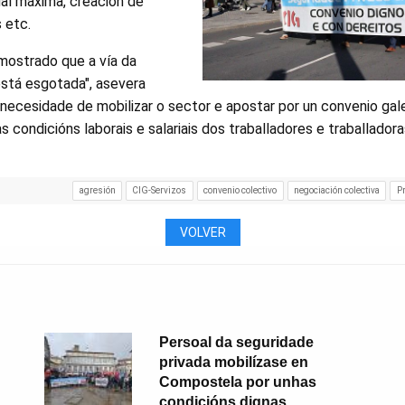
ual máxima, creación de
 etc.
mostrado que a vía da
está esgotada", asevera
necesidade de mobilizar o sector e apostar por un convenio ga
as condicións laborais e salariais dos traballadores e traballador
agresión
CIG-Servizos
convenio colectivo
negociación colectiva
P
VOLVER
Persoal da seguridade
privada mobilízase en
Compostela por unhas
condicións dignas