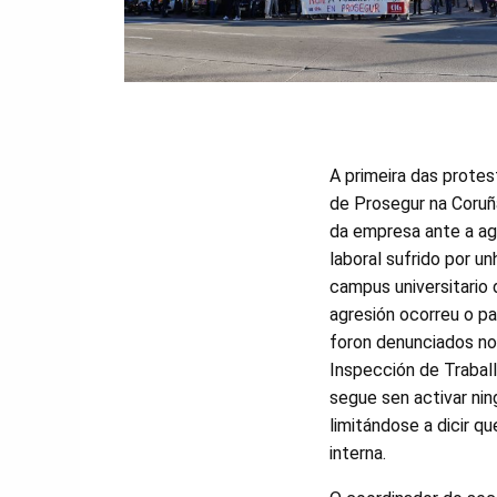
A primeira das prote
de Prosegur na Coruña
da empresa ante a ag
laboral sufrido por u
campus universitario 
agresión ocorreu o p
foron denunciados no
Inspección de Traball
segue sen activar nin
limitándose a dicir qu
interna.