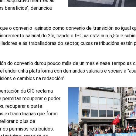
r adquisitivo mentres as
 beneficios", denunciou
a que o convenio -asinado como convenio de transición ao igual 
 incremento salarial do 2%, cando o IPC xa está nun 5,5% e subi
lladores e ás traballadoras do sector, cuxas retribucións están 
ción do convenio durou pouco máis de un mes e nese tempo as c
efender unha plataforma con demandas salariais e sociais a "as
sións e cambios na redacción".
esentación da CIG reclama
e permitan recuperar o poder
os, recuperar a parte
s extraordinarias que foron
ellorar o plus de
r os permisos retribuídos,