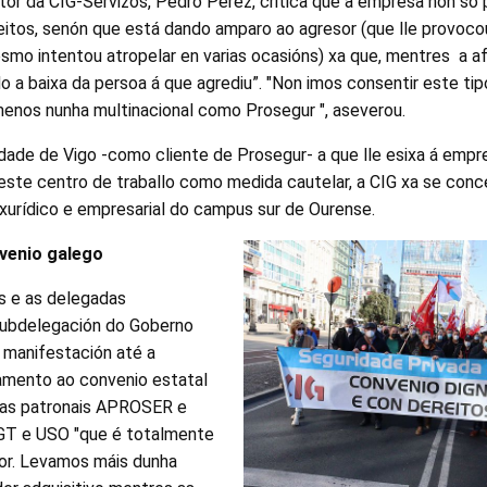
tor da CIG-Servizos, Pedro Pérez, critica que a empresa non só
eitos, senón que está dando amparo ao agresor (que lle provocou
smo intentou atropelar en varias ocasións) xa que, mentres a 
ndo a baixa da persoa á que agrediu”. "Non imos consentir este ti
enos nunha multinacional como Prosegur ", aseverou.
sidade de Vigo -como cliente de Prosegur- a que lle esixa á em
deste centro de traballo como medida cautelar, a CIG xa se con
xurídico e empresarial do campus sur de Ourense.
venio galego
os e as delegadas
Subdelegación do Goberno
 manifestación até a
amento ao convenio estatal
 as patronais APROSER e
T e USO "que é totalmente
tor. Levamos máis dunha