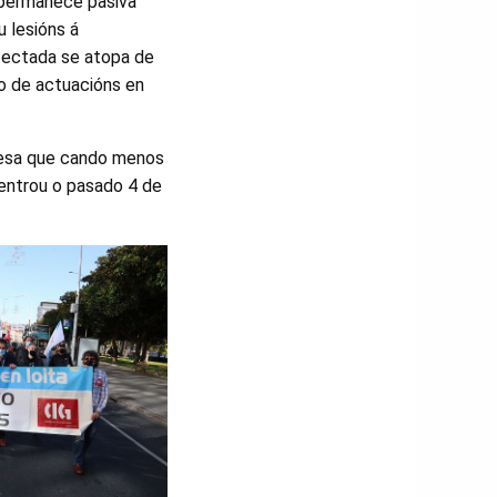
 permanece pasiva
 lesións á
afectada se atopa de
po de actuacións en
presa que cando menos
centrou o pasado 4 de