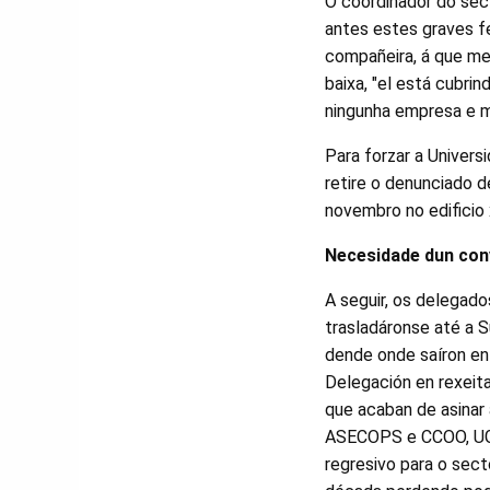
O coordinador do sec
antes estes graves f
compañeira, á que me
baixa, "el está cubri
ningunha empresa e m
Para forzar a Univer
retire o denunciado 
novembro no edificio 
Necesidade dun con
A seguir, os delegad
trasladáronse até a 
dende onde saíron en
Delegación en rexeit
que acaban de asinar
ASECOPS e CCOO, UG
regresivo para o sec