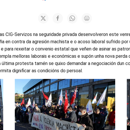
s CIG-Servizos na seguridade privada desenvolveron este venr
ña en contra da agresión machista e o acoso laboral sufrido por 
e para rexeitar o convenio estatal que veñen de asinar as patro
mpla melloras laborais e económicas e supón unha nova perda d
ta última protesta tamén se quixo demandar a negociación dun c
mita dignificar as condicións do persoal.