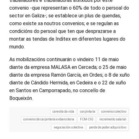
traballadores e traballadoras atinxidos por este
convenio -que representan o 60% de todo o persoal do
sector en Galiza-; se establece un plus de quendas,
como existe xa noutros convenios; e se regulan as
condicións do persoal que ten que desprazarse a
montar as tendas de Inditex en diferentes lugares do
mundo.
As mobilizacións continuarán o vindeiro 11 de maio
diante da empresa MALASA en Cerceda; o 25 de maio
diante da empresa Ramón García, en Ordes; o 8 de xuño
diante de Cándido Hermida, en Cedeira e o 22 de xuño
en Santos en Camporrapado, no concello de
Boqueixón.
carestía da vida
carpintaría
convenio colectivo
convenio de carpinteria e ebanisteria
FCM-CIG
incremento salarial
negociación colectiva
perda de poder adquisitivo