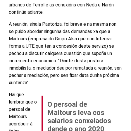
urbanos de Ferrol e as conexións con Neda e Narón
continúa adiante.
A reunión, sinala Pastoriza, foi breve e na mesma non
se puido abordar ningunha das demandas xa que a
Maitours (empresa do Grupo Alsa que con Intercar
forma a UTE que ten a concesión deste servizo) se
pechou a discutir calquera cuestión que supoña un
incremento económico. "Diante desta postura
inmobilista, o mediador deu por rematada a reunión, sen
pechar a mediación, pero sen fixar data dunha próxima
xuntanza".
Hai que
lembrar que o
O persoal de
persoal de
Maitours leva cos
Maitours
salarios conxelados
acordou ir á
dende o ano 2020