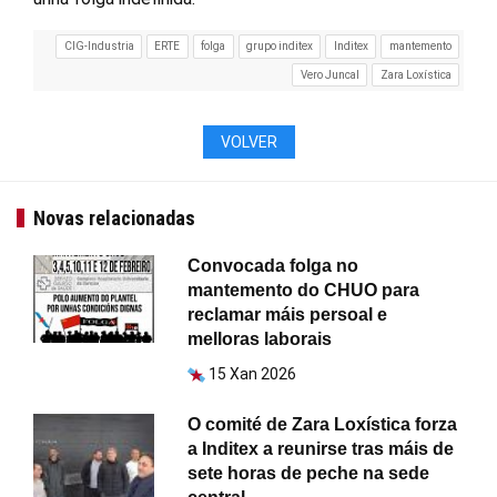
CIG-Industria
ERTE
folga
grupo inditex
Inditex
mantemento
Vero Juncal
Zara Loxística
VOLVER
Novas relacionadas
Convocada folga no
mantemento do CHUO para
reclamar máis persoal e
melloras laborais
15 Xan 2026
O comité de Zara Loxística forza
a Inditex a reunirse tras máis de
sete horas de peche na sede