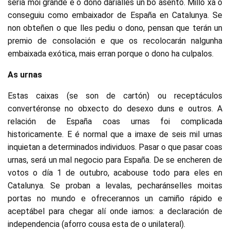
sería moi grande e o dono daríalles un bo asento. Millo xa o
conseguiu como embaixador de España en Catalunya. Se
non obteñen o que lles pediu o dono, pensan que terán un
premio de consolación e que os recolocarán nalgunha
embaixada exótica, mais erran porque o dono ha culpalos.
As urnas
Estas caixas (se son de cartón) ou receptáculos
convertéronse no obxecto do desexo duns e outros. A
relación de España coas urnas foi complicada
historicamente. E é normal que a imaxe de seis mil urnas
inquietan a determinados individuos. Pasar o que pasar coas
urnas, será un mal negocio para España. De se encheren de
votos o día 1 de outubro, acabouse todo para eles en
Catalunya. Se proban a levalas, pecharánselles moitas
portas no mundo e ofrecerannos un camiño rápido e
aceptábel para chegar alí onde iamos: a declaración de
independencia (aforro cousa esta de o unilateral).