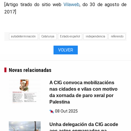
[Artigo tirado do sitio web
Vilaweb
, do 30 de agosto de
2017]
autodeterminación
Catalunya
Estado español
independencia
referendo
VOLVER
Novas relacionadas
A CIG convoca mobilizacións
nas cidades e vilas con motivo
da xornada de paro xeral por
Palestina
08 Out 2025
Unha delegación da CIG acode
aos actos enmarcados na