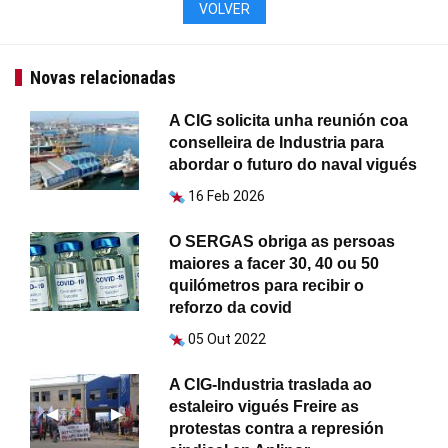
VOLVER
Novas relacionadas
A CIG solicita unha reunión coa
conselleira de Industria para
abordar o futuro do naval vigués
16 Feb 2026
O SERGAS obriga as persoas
maiores a facer 30, 40 ou 50
quilómetros para recibir o
reforzo da covid
05 Out 2022
A CIG-Industria traslada ao
estaleiro vigués Freire as
Anterior
◀︎
Seguinte
▶︎
protestas contra a represión