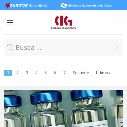
Sindicato Nacionalista de Clase
1
2
3
4
5
6
7
Seguinte
Último »