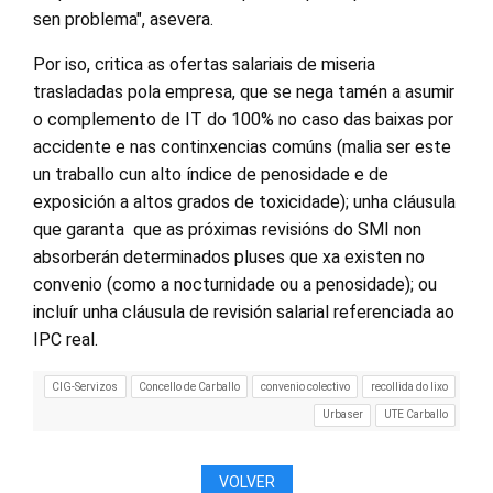
sen problema", asevera.
Por iso, critica as ofertas salariais de miseria
trasladadas pola empresa, que se nega tamén a asumir
o complemento de IT do 100% no caso das baixas por
accidente e nas continxencias comúns (malia ser este
un traballo cun alto índice de penosidade e de
exposición a altos grados de toxicidade); unha cláusula
que garanta que as próximas revisións do SMI non
absorberán determinados pluses que xa existen no
convenio (como a nocturnidade ou a penosidade); ou
incluír unha cláusula de revisión salarial referenciada ao
IPC real.
CIG-Servizos
Concello de Carballo
convenio colectivo
recollida do lixo
Urbaser
UTE Carballo
VOLVER