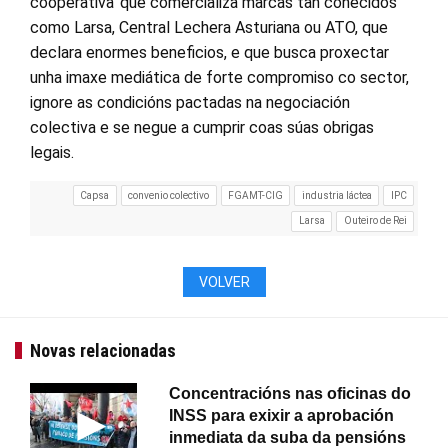
cooperativa’ que comercializa marcas tan coñecidos
como Larsa, Central Lechera Asturiana ou ATO, que
declara enormes beneficios, e que busca proxectar
unha imaxe mediática de forte compromiso co sector,
ignore as condicións pactadas na negociación
colectiva e se negue a cumprir coas súas obrigas
legais.
Capsa
convenio colectivo
FGAMT-CIG
industria láctea
IPC
Larsa
Outeiro de Rei
VOLVER
Novas relacionadas
Concentracións nas oficinas do
INSS para exixir a aprobación
inmediata da suba da pensións