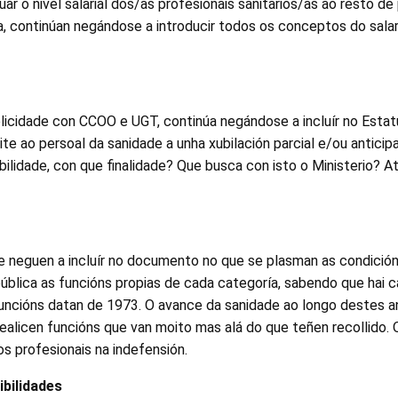
r o nivel salarial dos/as profesionais sanitarios/as ao resto de
a, continúan negándose a introducir todos os conceptos do sala
plicidade con CCOO e UGT, continúa negándose a incluír no Esta
ite ao persoal da sanidade a unha xubilación parcial e/ou anticip
bilidade, con que finalidade? Que busca con isto o Ministerio? At
e neguen a incluír no documento no que se plasman as condición
ública as funcións propias de cada categoría, sabendo que hai c
funcións datan de 1973. O avance da sanidade ao longo destes a
realicen funcións que van moito mas alá do que teñen recollido. O
s profesionais na indefensión.
bilidades