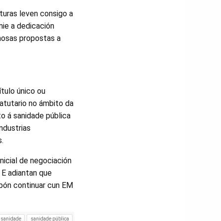
turas leven consigo a
mie a dedicación
 nosas propostas a
tulo único ou
tatutario no ámbito da
to á sanidade pública
ndustrias
.
nicial de negociación
 E adiantan que
upón continuar cun EM
sanidade
sanidade pública