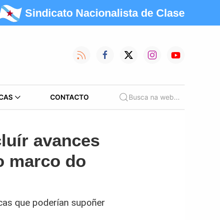
Sindicato Nacionalista de Clase
CAS
CONTACTO
Busca na web...
luír avances
to marco do
cas que poderían supoñer