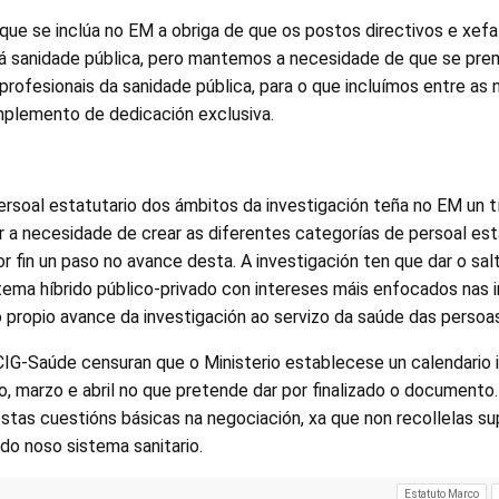
ue se inclúa no EM a obriga de que os postos directivos e xefa
 á sanidade pública, pero mantemos a necesidade de que se pre
profesionais da sanidade pública, para o que incluímos entre as
plemento de dedicación exclusiva.
soal estatutario dos ámbitos da investigación teña no EM un tí
ar a necesidade de crear as diferentes categorías de persoal es
por fin un paso no avance desta. A investigación ten que dar o sal
stema híbrido público-privado con intereses máis enfocados nas i
 propio avance da investigación ao servizo da saúde das persoas
IG-Saúde censuran que o Ministerio establecese un calendario i
, marzo e abril no que pretende dar por finalizado o documento.
stas cuestións básicas na negociación, xa que non recollelas s
 do noso sistema sanitario.
Estatuto Marco