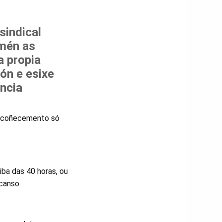
sindical
amén as
a propia
ón e esixe
ncia
n recoñecemento só
ba das 40 horas, ou
scanso.