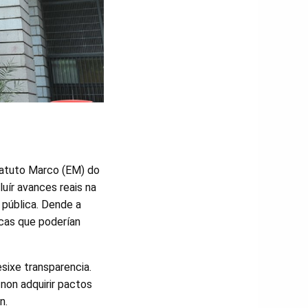
tatuto Marco (EM) do
uír avances reais na
 pública. Dende a
icas que poderían
sixe transparencia.
non adquirir pactos
en.