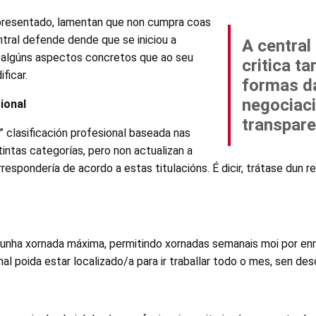
resentado, lamentan que non cumpra coas
tral defende dende que se iniciou a
A central 
n algúns aspectos concretos que ao seu
critica t
ficar.
formas d
negociaci
ional
transpare
 clasificación profesional baseada nas
tintas categorías, pero non actualizan a
orrespondería de acordo a estas titulacións. É dicir, trátase du
 unha xornada máxima, permitindo xornadas semanais moi por enri
al poida estar localizado/a para ir traballar todo o mes, sen de