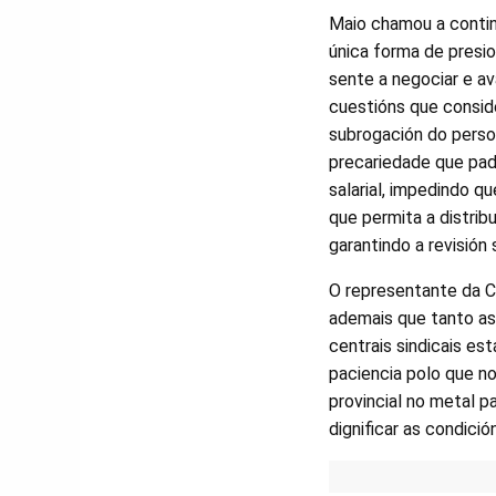
Maio chamou a contin
única forma de presio
sente a negociar e av
cuestións que consid
subrogación do persoa
precariedade que pa
salarial, impedindo q
que permita a distribu
garantindo a revisión s
O representante da CI
ademais que tanto as
centrais sindicais es
paciencia polo que n
provincial no metal p
dignificar as condición