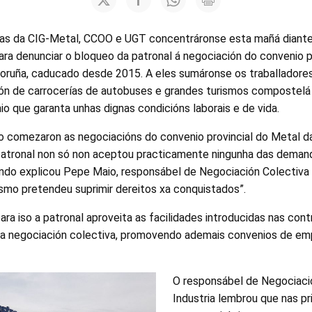
s da CIG-Metal, CCOO e UGT concentráronse esta mañá diante 
ra denunciar o bloqueo da patronal á negociación do convenio p
Coruña, caducado desde 2015. A eles sumáronse os traballadores
ón de carrocerías de autobuses e grandes turismos compostel
o que garanta unhas dignas condicións laborais e de vida.
o comezaron as negociacións do convenio provincial do Metal da
patronal non só non aceptou practicamente ningunha das demand
ndo explicou Pepe Maio, responsábel de Negociación Colectiva 
esmo pretendeu suprimir dereitos xa conquistados”.
ra iso a patronal aproveita as facilidades introducidas nas cont
a negociación colectiva, promovendo ademais convenios de em
O responsábel de Negociaci
Industria lembrou que nas pr