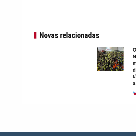
Novas relacionadas
O
N
m
d
t
a