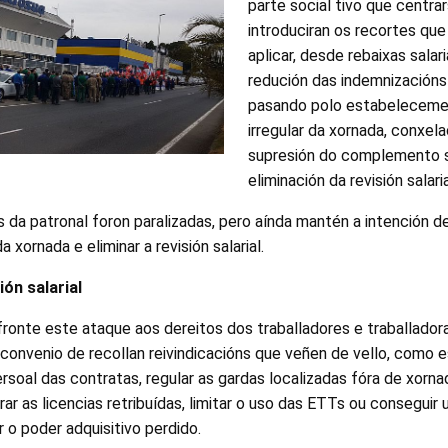
parte social tivo que centra
introduciran os recortes que
aplicar, desde rebaixas salar
redución das indemnizacións
pasando polo estabelecemen
irregular da xornada, conxela
supresión do complemento sa
eliminación da revisión salari
 da patronal foron paralizadas, pero aínda mantén a intención de
da xornada e eliminar a revisión salarial.
ón salarial
 fronte este ataque aos dereitos dos traballadores e traballador
convenio de recollan reivindicacións que veñen de vello, como 
rsoal das contratas, regular as gardas localizadas fóra de xorna
lorar as licencias retribuídas, limitar o uso das ETTs ou conseguir 
 o poder adquisitivo perdido.