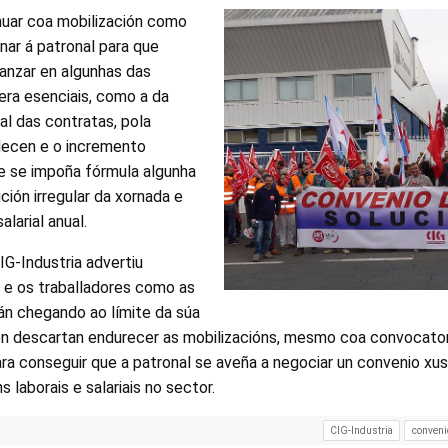
uar coa mobilización como
nar á patronal para que
anzar en algunhas das
era esenciais, como a da
l das contratas, pola
decen e o incremento
ue se impoña fórmula algunha
ción irregular da xornada e
alarial anual.
G-Industria advertiu
 e os traballadores como as
tán chegando ao límite da súa
on descartan endurecer as mobilizacións, mesmo coa convocator
ara conseguir que a patronal se aveña a negociar un convenio xu
s laborais e salariais no sector.
CIG-Industria
conveni