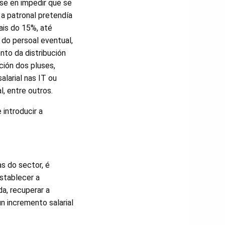
rse en impedir que se
 a patronal pretendía
iais do 15%, até
 do persoal eventual,
to da distribución
ción dos pluses,
larial nas IT ou
al, entre outros.
 introducir a
as do sector, é
establecer a
da, recuperar a
un incremento salarial