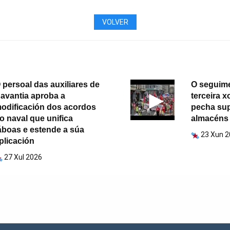
VOLVER
 persoal das auxiliares de
O seguim
avantia aproba a
terceira x
odificación dos acordos
pecha su
o naval que unifica
almacéns 
áboas e estende a súa
23 Xun 
plicación
27 Xul 2026