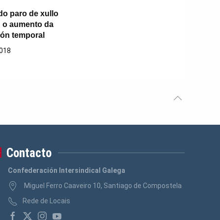
do paro de xullo
 o aumento da
ión temporal
2018
Contacto
Confederación Intersindical Galega
Miguel Ferro Caaveiro 10, Santiago de Compostela
Rede de Locais