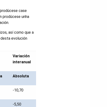
 prodúcese case
ón prodúcese unha
ación.
izos, así como que a
 desta evolución
Variación
interanual
va
Absoluta
-10,70
-5,50