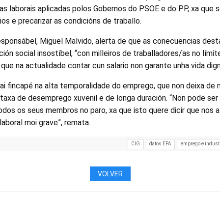
as laborais aplicadas polos Gobernos do PSOE e do PP, xa que 
ios e precarizar as condicións de traballo.
esponsábel, Miguel Malvido, alerta de que as conecuencias dest
ión social insostíbel, “con milleiros de traballadores/as no lími
 que na actualidade contar cun salario non garante unha vida dign
fai fincapé na alta temporalidade do emprego, que non deixa de 
taxa de desemprego xuvenil e de longa duración. “Non pode ser
todos os seus membros no paro, xa que isto quere dicir que nos
laboral moi grave”, remata.
CIG
datos EPA
emprego e indust
VOLVER