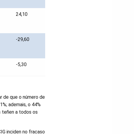
24,10
-29,60
-5,30
ar de que o número de
,1%; ademais, o 44%
s teñen a todos os
IG inciden no fracaso