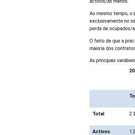
activos/as menos.
Ao mesmo tempo, o i
exclusivamente no se
perda de ocupados/as,
O feito de que a prác
maioría dos contrato
As principais variábe
20
To
Total
2.
Activos
1.