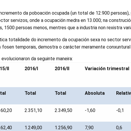
ncremento da poboación ocupada (un total de 12.900 persoas),
ctor servizos, onde a ocupación medra en 13.000; na construci
 1500 persoas menos, mentres que a industria non rexistra vari
tica totalidade do incremento da ocupación sexa no sector serv
s fosen temporais, demostra o carácter meramente conxuntural
is evolucionaron da seguinte maneira:
15/II
2016/I
2016/II
Variación trimestral
tal
Total
Total
Absoluta
Relati
360,20
2.351,10
2.349,50
-1,60
-0,1
262,40
1.249,00
1.256,90
7,90
0,6