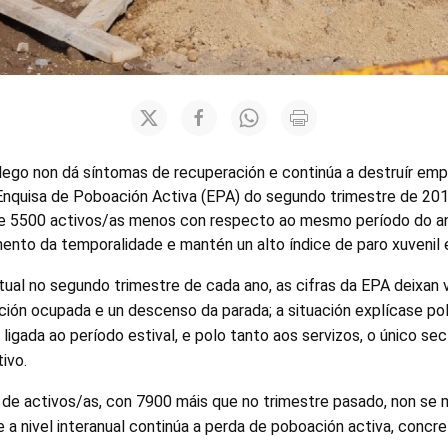
lego non dá síntomas de recuperación e continúa a destruír emp
nquisa de Poboación Activa (EPA) do segundo trimestre de 201
 de 5500 activos/as menos con respecto ao mesmo período do an
mento da temporalidade e mantén un alto índice de paro xuvenil 
ual no segundo trimestre de cada ano, as cifras da EPA deixan 
ión ocupada e un descenso da parada; a situación explícase pol
ligada ao período estival, e polo tanto aos servizos, o único sec
ivo.
ón de activos/as, con 7900 máis que no trimestre pasado, non s
ue a nivel interanual continúa a perda de poboación activa, con