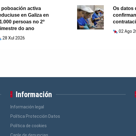
 poboación activa
Os datos 
educiuse en Galiza en
confirman
1.000 persoas no 2º
contratac
rimestre do ano
02 Ago 
28 Xul 2026
Información
Información legal
Política Protección Datos
Política de cookies
Canle de denuncias