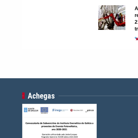
A
r
2
t
Achegas