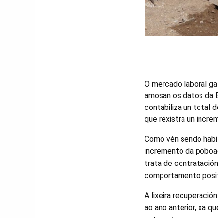
O mercado laboral ga
amosan os datos da E
contabiliza un total
que rexistra un incre
Como vén sendo habit
incremento da poboac
trata de contratación 
comportamento posit
A lixeira recuperaci
ao ano anterior, xa q