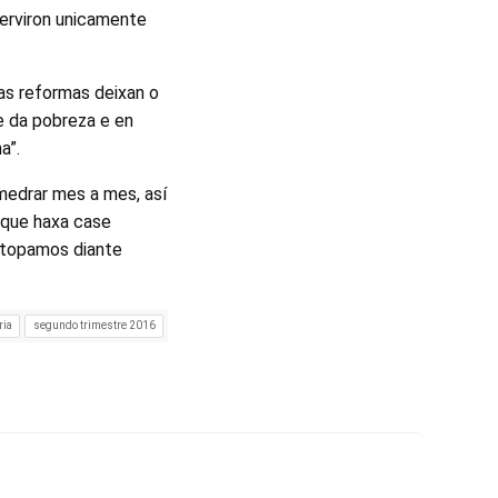
serviron unicamente
as reformas deixan o
te da pobreza e en
a”.
medrar mes a mes, así
 que haxa case
 atopamos diante
ria
segundo trimestre 2016