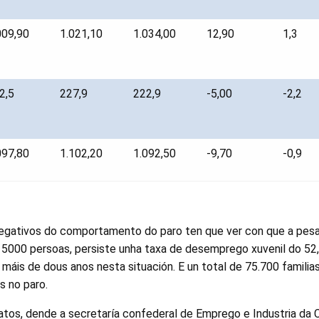
009,90
1.021,10
1.034,00
12,90
1,3
2,5
227,9
222,9
-5,00
-2,2
097,80
1.102,20
1.092,50
-9,70
-0,9
egativos do comportamento do paro ten que ver con que a pes
 5000 persoas, persiste unha taxa de desemprego xuvenil do 52
máis de dous anos nesta situación. E un total de 75.700 familia
 no paro.
tos, dende a secretaría confederal de Emprego e Industria da C