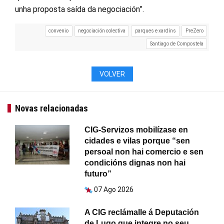
unha proposta saída da negociación”.
convenio
negociación colectiva
parques e xardíns
PreZero
Santiago de Compostela
VOLVER
Novas relacionadas
CIG-Servizos mobilízase en
cidades e vilas porque “sen
persoal non hai comercio e sen
condicións dignas non hai
futuro”
07 Ago 2026
A CIG reclámalle á Deputación
de Lugo que integre no seu