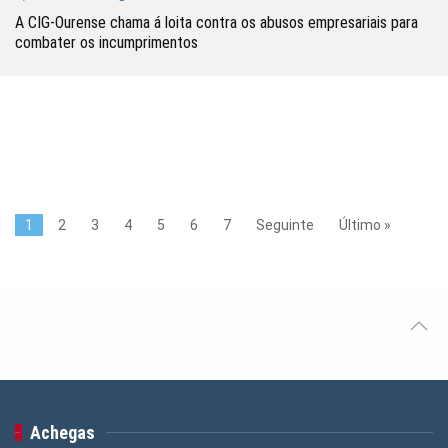
A CIG-Ourense chama á loita contra os abusos empresariais para
combater os incumprimentos
1
2
3
4
5
6
7
Seguinte
Último »
Achegas