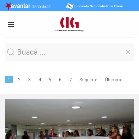
Sindicato Nacionalista de Clase
1
2
3
4
5
6
7
Seguinte
Último »