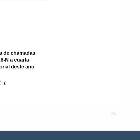
os de chamadas
28-N a cuarta
orial deste ano
016