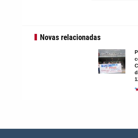
Novas relacionadas
P
c
C
d
1