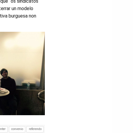
que “os sindicatos
terrar un modelo
ativa burguesa non
enter
convenio
referendo