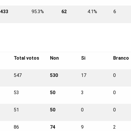
.433
95.3%
62
4.1%
6
Total votos
Non
Si
Branco
547
530
17
0
53
50
3
0
51
50
0
0
86
74
9
2