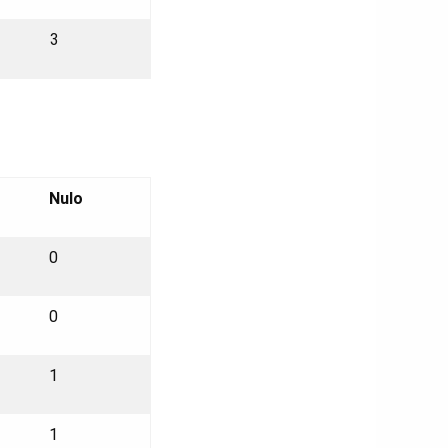
3
Nulo
0
0
1
1