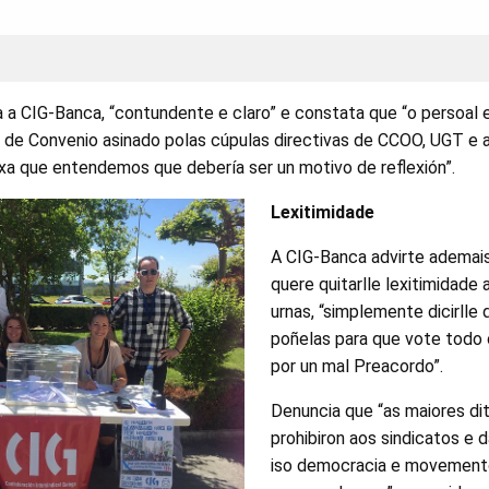
a a CIG-Banca, “contundente e claro” e constata que “o persoal e
de Convenio asinado polas cúpulas directivas de CCOO, UGT e 
xa que entendemos que debería ser un motivo de reflexión”.
Lexitimidade
A CIG-Banca advirte ademai
quere quitarlle lexitimidade
urnas, “simplemente dicirlle 
poñelas para que vote todo 
por un mal Preacordo”.
Denuncia que “as maiores dit
prohibiron aos sindicatos e d
iso democracia e movemento 