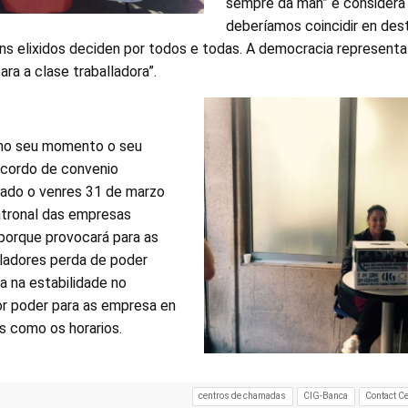
sempre da man” e considera 
deberíamos coincidir en des
uns elixidos deciden por todos e todas. A democracia represent
ra a clase traballadora”.
 no seu momento o seu
acordo de convenio
inado o venres 31 de marzo
atronal das empresas
porque provocará para as
lladores perda de poder
za na estabilidade no
r poder para as empresa en
s como os horarios.
centros de chamadas
CIG-Banca
Contact C