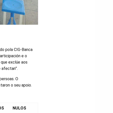
ado pola CIG-Banca
rticipación e o
a que exclúe aos
 afectan”.
persoas. O
taron o seu apoio.
OS
NULOS