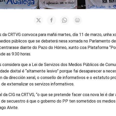
s da CRTVG convoca para mañá martes, día 11 de marzo, unha x
 medios públicos que se debaterá nesa xornada no Parlamento de
centrarase diante do Pazo do Hórreo, xunto coa Plataforma “P
de as 9:30 horas.
s considera que a Lei de Servizos dos Medios Públicos de Comun
edade dixital é “altamente lesivo” porque fai desaparecer a nece
n da dirección xeral, o consello de informativos e o estatuto pro
 de externalizar os servizos informativos.
al da CIG na CRTVG, “o que se pretende facer coa nova lei é dar 
ón de secuestro á que o goberno do PP ten sometidos os medios 
ago Alvite.