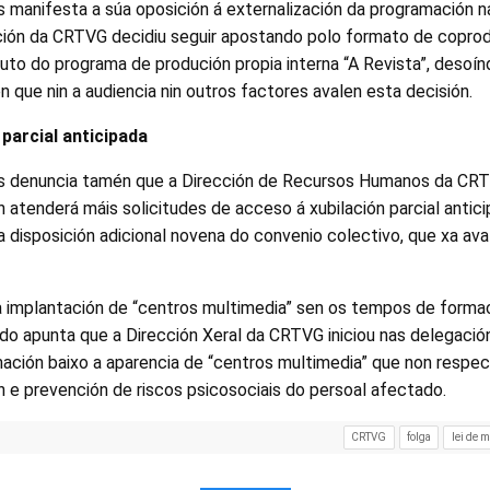
 manifesta a súa oposición á externalización da programación na 
ción da CRTVG decidiu seguir apostando polo formato de copro
uto do programa de produción propia interna “A Revista”, desoí
n que nin a audiencia nin outros factores avalen esta decisión.
 parcial anticipada
os denuncia tamén que a Dirección de Recursos Humanos da CR
non atenderá máis solicitudes de acceso á xubilación parcial anti
na disposición adicional novena do convenio colectivo, que xa av
 a implantación de “centros multimedia” sen os tempos de forma
do apunta que a Dirección Xeral da CRTVG iniciou nas delegacións
ación baixo a aparencia de “centros multimedia” que non respec
 e prevención de riscos psicosociais do persoal afectado.
CRTVG
folga
lei de 