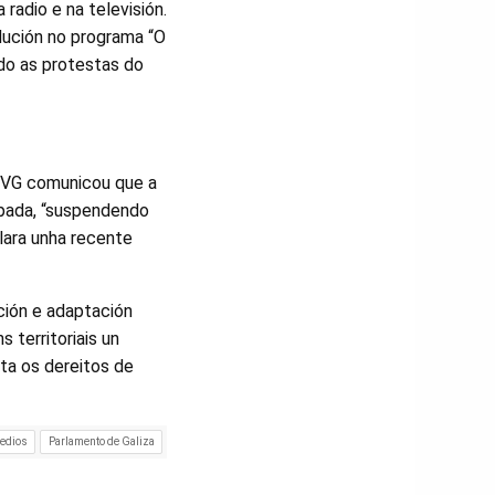
radio e na televisión.
dución no programa “O
ndo as protestas do
TVG comunicou que a
cipada, “suspendendo
alara unha recente
ción e adaptación
 territoriais un
ta os dereitos de
medios
Parlamento de Galiza