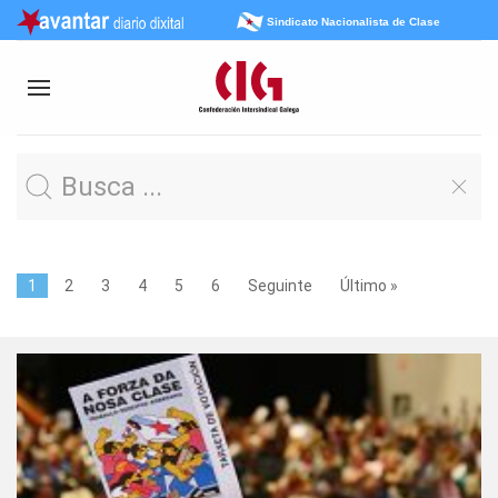
Sindicato Nacionalista de Clase
1
2
3
4
5
6
Seguinte
Último »