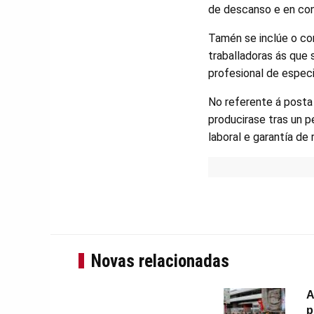
de descanso e en con
Tamén se inclúe o co
traballadoras ás que 
profesional de especi
No referente á posta
producirase tras un p
laboral e garantía de
Novas relacionadas
A
p