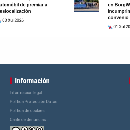
utomóbil de premiar a
en BorgWa
eslocalización
incumpri
convenio
03 Xul 2026
01 Xul 2
Información
Información legal
Política Protección Datos
Política de cookies
Canle de denuncias