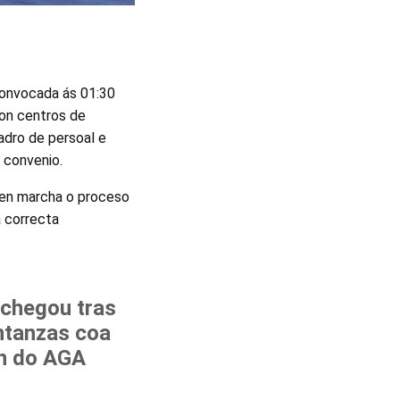
convocada ás 01:30
con centros de
cadro de persoal e
 convenio.
 en marcha o proceso
a correcta
 chegou tras
ntanzas coa
n do AGA