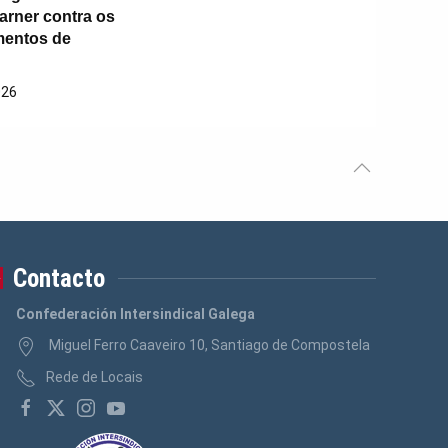
rner contra os
mentos de
026
Contacto
Confederación Intersindical Galega
Miguel Ferro Caaveiro 10, Santiago de Compostela
Rede de Locais