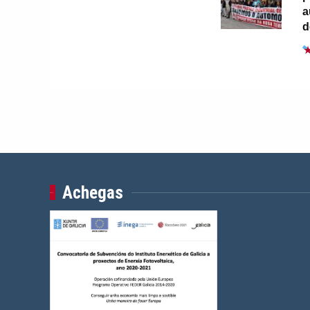
a
d
Achegas