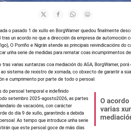
niciada o pasado 1 de xullo en BorgWarner quedou finalmente des
4 tras un acordo no que a dirección da empresa de automoción 
igo), O Porriño e Nigrán atende as principais reivindicacións do 
ar unha serie de medidas para rematar coas incumprimentos de
o tras varias xuntanzas coa mediación do AGA, BorgWarner, porá
 ao sistema de rexistro de xornada, co obxecto de garantir a sú
ción e cumprimento por parte de todo o persoal.
 do persoal temporal e indefinido
íodo setembro 2025-agosto2026, as partes
O acordo
lendario de vacacións, con carácter
varias xu
arde do día 9 de xullo, garantindo a debida
mediació
persoal. Ao tempo que introduce unha serie
itirán que este persoal goce de máis días