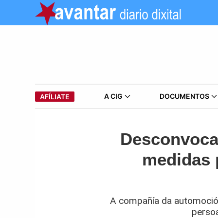
A CIG
DOCUMENTOS
AFÍLIATE
Desconvocad
medidas 
A compañía da automoción 
persoa