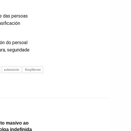
e das persoas
sificación
ión do persoal
ura, seguridade
automoción
BorgWarner
to masivo ao
folga indefinida