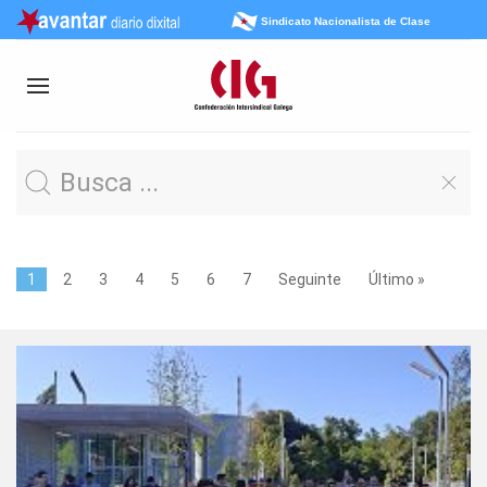
Sindicato Nacionalista de Clase
1
2
3
4
5
6
7
Seguinte
Último »