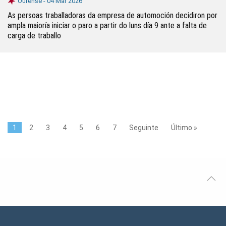
Ourense -
04 Mar 2026
As persoas traballadoras da empresa de automoción decidiron por
ampla maioría iniciar o paro a partir do luns día 9 ante a falta de
carga de traballo
1
2
3
4
5
6
7
Seguinte
Último »