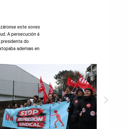
lizáronse este xoves
alud. A persecución á
 presidenta do
 atopaba ademais en