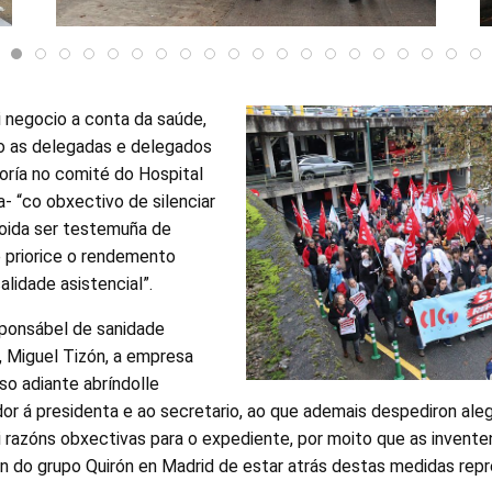
i negocio a conta da saúde,
o as delegadas e delegados
oría no comité do Hospital
- “co obxectivo de silenciar
oida ser testemuña de
e priorice o rendemento
lidade asistencial”.
sponsábel de sanidade
, Miguel Tizón, a empresa
so adiante abríndolle
or á presidenta e ao secretario, ao que ademais despediron al
hai razóns obxectivas para o expediente, por moito que as invente
n do grupo Quirón en Madrid de estar atrás destas medidas repr