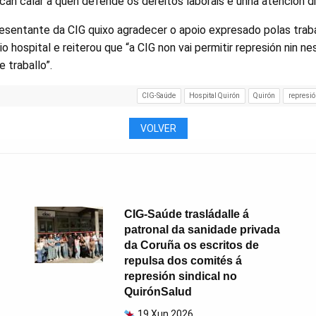
can calar a quen defende os dereitos laborais e unha atención di
resentante da CIG quixo agradecer o apoio expresado polas trab
o hospital e reiterou que “a CIG non vai permitir represión nin n
 traballo”.
CIG-Saúde
Hospital Quirón
Quirón
represió
VOLVER
CIG-Saúde trasládalle á
patronal da sanidade privada
da Coruña os escritos de
repulsa dos comités á
represión sindical no
QuirónSalud
19 Xun 2026