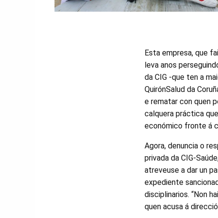
Esta empresa, que fa
leva anos perseguind
da CIG -que ten a mai
QuirónSalud da Coruña
e rematar con quen p
calquera práctica qu
económico fronte á ca
Agora, denuncia o re
privada da CIG-Saúde
atreveuse a dar un pa
expediente sancionad
disciplinarios. “Non 
quen acusa á direcció