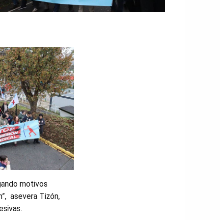
egando motivos
n”, asevera Tizón,
esivas.