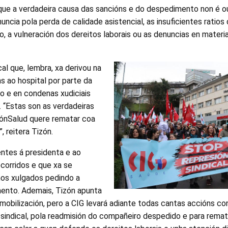
 que a verdadeira causa das sancións e do despedimento non é o
uncia pola perda de calidade asistencial, as insuficientes ratios 
o, a vulneración dos dereitos laborais ou as denuncias en materi
al que, lembra, xa derivou na
s ao hospital por parte da
o e en condenas xudiciais
. “Estas son as verdadeiras
rónSalud quere rematar coa
, reitera Tizón.
entes á presidenta e ao
ecorridos e que xa se
os xulgados pedindo a
ento. Ademais, Tizón apunta
 mobilización, pero a CIG levará adiante todas cantas accións c
 sindical, pola readmisión do compañeiro despedido e para remat