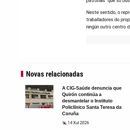
patronais “que só bus
Neste sentido, o rep
traballadores do propi
ningún outro centro de
Novas relacionadas
A CIG-Saúde denuncia que
Quirón continúa a
desmantelar o Instituto
Policlínico Santa Teresa da
Coruña
14 Xul 2026