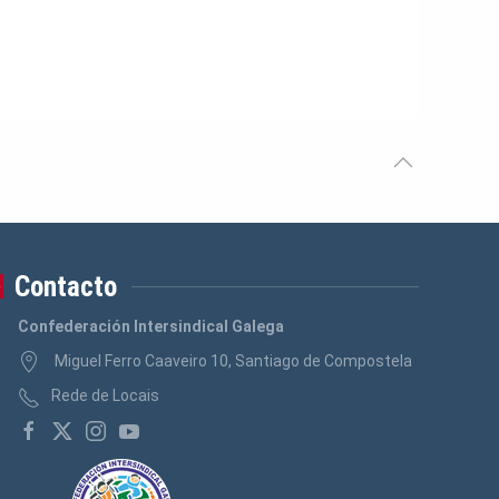
Contacto
Confederación Intersindical Galega
Miguel Ferro Caaveiro 10, Santiago de Compostela
Rede de Locais