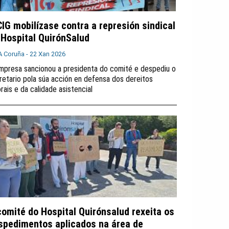
CIG mobilízase contra a represión sindical
 Hospital QuirónSalud
A Coruña -
22 Xan 2026
mpresa sancionou a presidenta do comité e despediu o
retario pola súa acción en defensa dos dereitos
orais e da calidade asistencial
comité do Hospital Quirónsalud rexeita os
spedimentos aplicados na área de