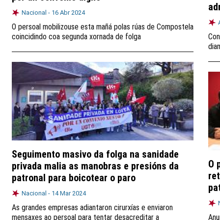
ad
Nacional -
16 Abr 2024
O persoal mobilizouse esta mañá polas rúas de Compostela
coincidindo coa segunda xornada de folga
Con
dia
Seguimento masivo da folga na sanidade
O 
privada malia as manobras e presións da
re
patronal para boicotear o paro
pa
Nacional -
14 Mar 2024
As grandes empresas adiantaron cirurxías e enviaron
mensaxes ao persoal para tentar desacreditar a
Anu