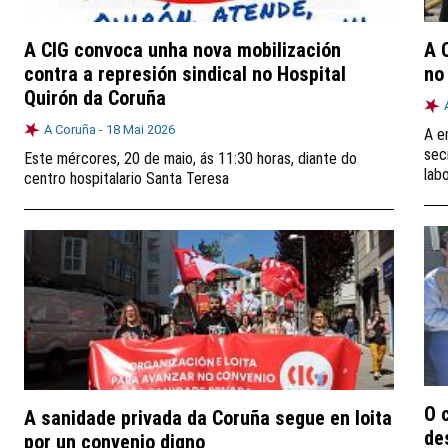
A CIG convoca unha nova mobilización
A 
contra a represión sindical no Hospital
no
Quirón da Coruña
A Coruña -
18 Mai 2026
A e
sec
Este mércores, 20 de maio, ás 11:30 horas, diante do
lab
centro hospitalario Santa Teresa
O 
A sanidade privada da Coruña segue en loita
de
por un convenio digno