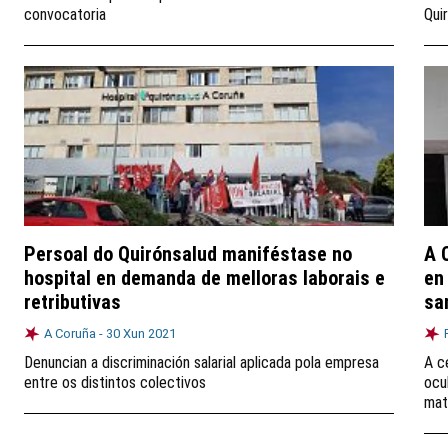
convocatoria
Qui
Persoal do Quirónsalud maniféstase no
A 
hospital en demanda de melloras laborais e
en
retributivas
sa
A Coruña -
30 Xun 2021
Denuncian a discriminación salarial aplicada pola empresa
A c
entre os distintos colectivos
ocu
mat