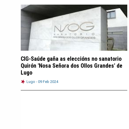
CIG-Saúde gaña as eleccións no sanatorio
Quirón 'Nosa Señora dos Ollos Grandes' de
Lugo
Lugo -
09 Feb 2024