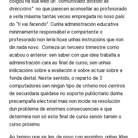
colgou na súa web un
“comunicado dirixido ás
direccións”
no que parecen aconsellar ao profesorado
a vella máxima tantas veces empregada no noso país
do
“ti vai facendo”.
Cunha administración educativa
minimamente responsábel e competente o
profesorado non lería hoxe unhas instrucións que non
din nada novo. Comeza un terceiro trimestre como
acabou o anterior: sen saber con que idea traballa a
administración cara ao final de curso, sen unhas
indicacións sobre a avaliación e sobre actuar sobre a
fenda dixital. Neste sentido, o reparto de 3
computadores sen ningún tipo de criterio nos centros
de secundaria quédase no soporte publicitario dunha
precampaña electoral mais non incide na resolución
dun problema de enormes consecuencias e que
determina non só este final de curso senón tamén o
curso próximo.
Ao tempo que se len, de novo con asombro, unhas liñas