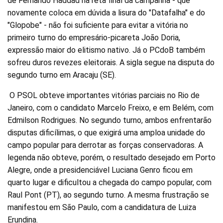
de Fernando Haddad na reta final da campanha - que
novamente coloca em dúvida a lisura do "Datafalha" e do
"Glopobe" - não foi suficiente para evitar a vitória no
primeiro turno do empresário-picareta João Doria,
expressão maior do elitismo nativo. Já o PCdoB também
sofreu duros revezes eleitorais. A sigla segue na disputa do
segundo turno em Aracaju (SE).
O PSOL obteve importantes vitórias parciais no Rio de
Janeiro, com o candidato Marcelo Freixo, e em Belém, com
Edmilson Rodrigues. No segundo turno, ambos enfrentarão
disputas dificílimas, o que exigirá uma amploa unidade do
campo popular para derrotar as forças conservadoras. A
legenda não obteve, porém, o resultado desejado em Porto
Alegre, onde a presidenciável Luciana Genro ficou em
quarto lugar e dificultou a chegada do campo popular, com
Raul Pont (PT), ao segundo turno. A mesma frustração se
manifestou em São Paulo, com a candidatura de Luiza
Erundina.