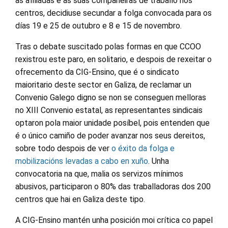
as afiliadas e as súas compañeiras de traballo nos
centros, decidiuse secundar a folga convocada para os
días 19 e 25 de outubro e 8 e 15 de novembro.
Tras o debate suscitado polas formas en que CCOO
rexistrou este paro, en solitario, e despois de rexeitar o
ofrecemento da CIG-Ensino, que é o sindicato
maioritario deste sector en Galiza, de reclamar un
Convenio Galego digno se non se conseguen melloras
no XIII Convenio estatal, as representantes sindicais
optaron pola maior unidade posíbel, pois entenden que
é o único camiño de poder avanzar nos seus dereitos,
sobre todo despois de ver
o éxito da folga e
mobilizacións levadas a cabo en xuño
. Unha
convocatoria na que, malia os servizos mínimos
abusivos, participaron o 80% das traballadoras dos 200
centros que hai en Galiza deste tipo.
A CIG-Ensino mantén unha posición moi crítica co papel