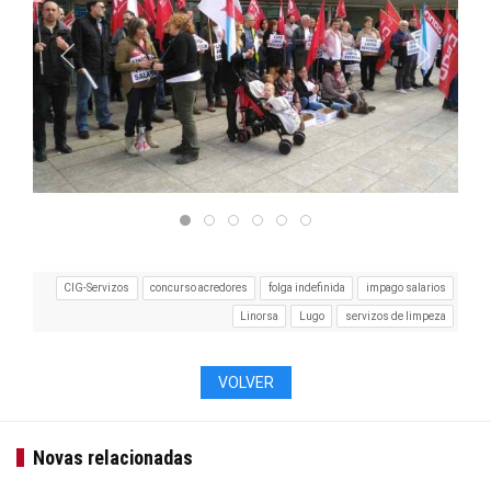
CIG-Servizos
concurso acredores
folga indefinida
impago salarios
Linorsa
Lugo
servizos de limpeza
VOLVER
Novas relacionadas