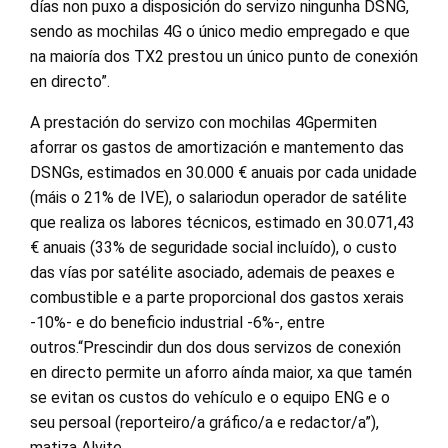
días non puxo a disposición do servizo ningunha DSNG,
sendo as mochilas 4G o único medio empregado e que
na maioría dos TX2 prestou un único punto de conexión
en directo”.
A prestación do servizo con mochilas 4Gpermiten
aforrar os gastos de amortización e mantemento das
DSNGs, estimados en 30.000 € anuais por cada unidade
(máis o 21% de IVE), o salariodun operador de satélite
que realiza os labores técnicos, estimado en 30.071,43
€ anuais (33% de seguridade social incluído), o custo
das vías por satélite asociado, ademais de peaxes e
combustible e a parte proporcional dos gastos xerais
-10%- e do beneficio industrial -6%-, entre
outros.“Prescindir dun dos dous servizos de conexión
en directo permite un aforro aínda maior, xa que tamén
se evitan os custos do vehículo e o equipo ENG e o
seu persoal (reporteiro/a gráfico/a e redactor/a”),
matiza Alvite.