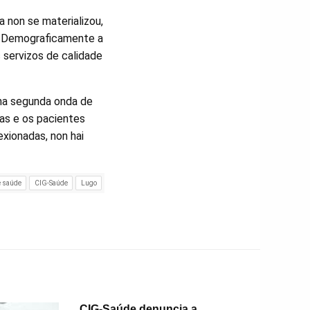
 non se materializou,
l. Demograficamente a
 servizos de calidade
unha segunda onda de
 as e os pacientes
xionadas, non hai
e saúde
CIG-Saúde
Lugo
CIG-Saúde denuncia a