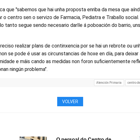
ica que "sabemos que hai unha proposta enriba da mesa que aínda
r o centro sen o servizo de Farmacia, Pediatra e Traballo socia
o tanto segue sendo necesario darlle á poboación do barrio, uns
reciso realizar plans de continxencia por se hai un rebrote ou 
non se pode é usar as circunstancias de hoxe en día, para deixar
imidade e máis cando as medidas non foron suficientemente refle
onan ningún problema".
Atención Primaria
centro d
VOLVER
O persoal do Centro de