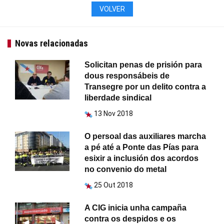
VOLVER
Novas relacionadas
Solicitan penas de prisión para
dous responsábeis de
Transegre por un delito contra a
liberdade sindical
13 Nov 2018
O persoal das auxiliares marcha
a pé até a Ponte das Pías para
esixir a inclusión dos acordos
no convenio do metal
25 Out 2018
A CIG inicia unha campaña
contra os despidos e os
Anterior
◀︎
Seguinte
▶︎