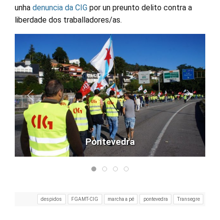
unha
denuncia da CIG
por un preunto delito contra a
liberdade dos traballadores/as.
Pontevedra
despidos
FGAMT-CIG
marcha a pé
pontevedra
Transegre