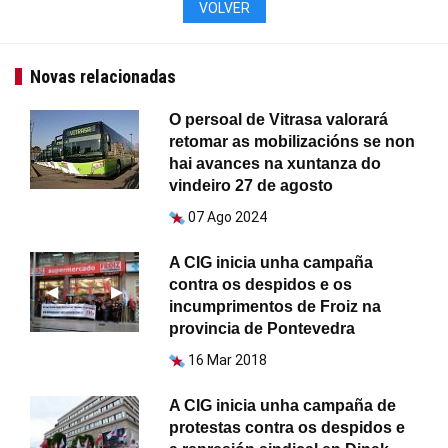
VOLVER
Novas relacionadas
O persoal de Vitrasa valorará
retomar as mobilizacións se non
hai avances na xuntanza do
vindeiro 27 de agosto
07 Ago 2024
A CIG inicia unha campaña
contra os despidos e os
Anterior
◀︎
Seguinte
▶︎
incumprimentos de Froiz na
provincia de Pontevedra
16 Mar 2018
A CIG inicia unha campaña de
protestas contra os despidos e