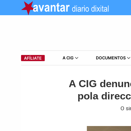
A CIG
DOCUMENTOS
AFÍLIATE
A CIG denunc
pola direc
O si