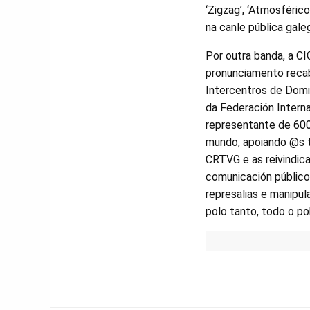
‘Zigzag’, ‘Atmosféricos
na canle pública gale
Por outra banda, a CI
pronunciamento reca
Intercentros de Domi
da Federación Interna
representante de 600
mundo, apoiando @s t
CRTVG e as reivindic
comunicación públicos
represalias e manipul
polo tanto, todo o p