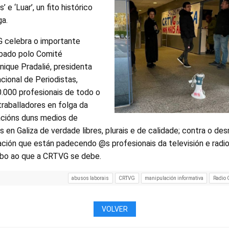
’ e ‘Luar’, un fito histórico
ga.
G celebra o importante
bado polo Comité
nique Pradalié, presidenta
cional de Periodistas,
.000 profesionais de todo o
raballadores en folga da
acións duns medios de
 en Galiza de verdade libres, plurais e de calidade; contra o d
ación que están padecendo @s profesionais da televisión e radio 
obo ao que a CRTVG se debe.
abusos laborais
CRTVG
manipulación informativa
Radio 
VOLVER