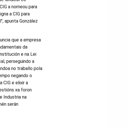
a CIG a nomeou para
igna a CIG para
al", apunta González
nuncia que a empresa
ndamentais da
nstitución e na Lei
al, perseguindo a
ndoa no traballo pola
 tempo negando o
 CIG e elixir a
estións xa foron
e Industria na
mén serán