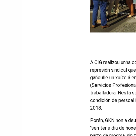
A CIG realizou unha c
represión sindical qu
gañoulle un xuízo á e
(Servicios Profesiona
traballadora. Nesta 
condición de persoal 
2018.
Porén, GKN non a deu
"sen ter a día de hox
parte da mesma, nin 