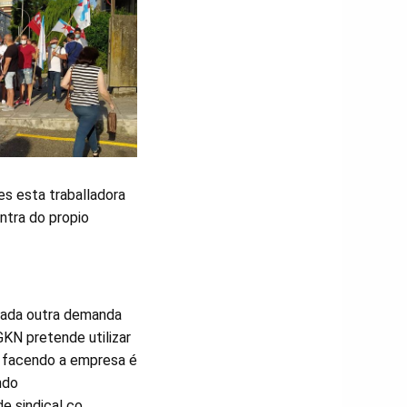
s esta traballadora
ntra do propio
ntada outra demanda
KN pretende utilizar
á facendo a empresa é
ndo
e sindical co