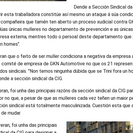
Dende a Sección Sindical d
ir esta traballadora constitúe así mesmo un ataque á súa condici
 compañeira que tamén ten aberto un proceso xudicial contra 
 dúas únicas mulleres no departamento de prevención e as únicas
resa externa, mentres todo o persoal deste departamento que
on homes".
ran que o feito de ser muller condiciona a negativa da empresa
un comité de empresa de GKN Automotive no que os 21 represe
dos sindicais. "Non temos ningunha dúbida que se Trini fora un 
ende a sección sindical da CIG.
ran, foi unha das principais razóns da sección sindical da CIG pa
or no que, a pesar de que as mulleres cada vez teñen un maior 
ción sindical está totalmente masculinizada. Cuestión esta que 
 de mudar.
eran, foi unha das principais
dical da CIG para designar a