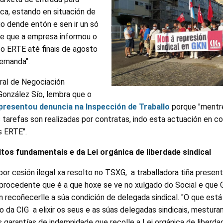
ca, estando en situación de
o dende entón e sen ir un só
 de que a empresa informou o
 o ERTE até finais de agosto
emanda".
ral de Negociación
González Sío, lembra que o
 presentou denuncia na Inspección de Traballo
porque "mentre
 tarefas son realizadas por contratas, indo esta actuación en co
s ERTE".
itos fundamentais e da Lei orgánica de liberdade sindical
or cesión ilegal xa resolto no TSXG, a traballadora tiña prese
rocedente que é a que hoxe se ve no xulgado do Social e que G
 recoñecerlle a súa condición de delegada sindical. "O que est
ito da CIG a elixir os seus e as súas delegadas sindicais, mestura
garantías de indemnidade que recolle a Lei orgánica de liberdad