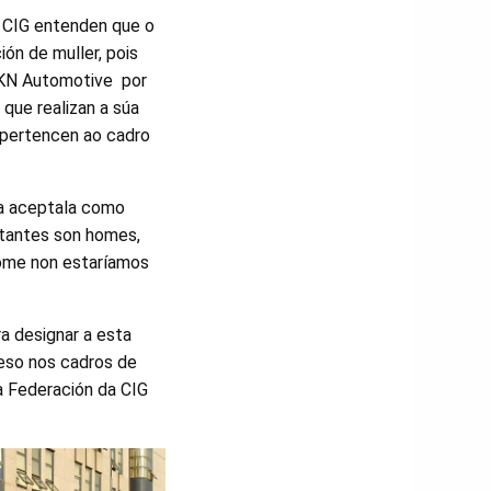
a CIG entenden que o
ón de muller, pois
GKN Automotive por
 que realizan a súa
 pertencen ao cadro
 a aceptala como
ntantes son homes,
home non estaríamos
ra designar a esta
peso nos cadros de
a Federación da CIG