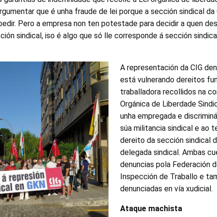
argumentar que é unha fraude de lei porque a sección sindical d
edir. Pero a empresa non ten potestade para decidir a quen des
ción sindical, iso é algo que só lle corresponde á sección sindic
A representación da CIG de
está vulnerando dereitos fu
traballadora recollidos na co
Orgánica de Liberdade Sindic
unha empregada e discriminá
súa militancia sindical e ao
dereito da sección sindical da
delegada sindical. Ambas cu
denuncias pola Federación d
Inspección de Traballo e ta
denunciadas en vía xudicial.
Ataque machista