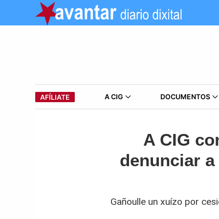
A CIG
DOCUMENTOS
AFÍLIATE
A CIG co
denunciar a 
Gañoulle un xuízo por ces