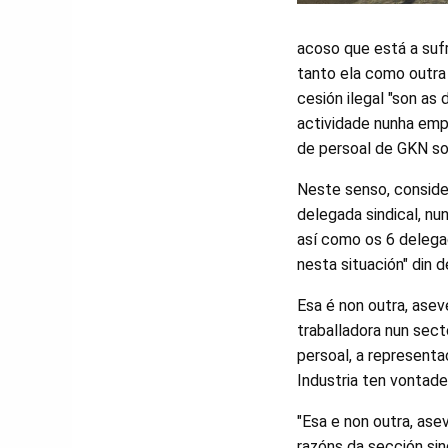
acoso que está a sufr
tanto ela como outra
cesión ilegal "son as
actividade nunha emp
de persoal de GKN s
Neste senso, conside
delegada sindical, n
así como os 6 delega
nesta situación" din d
Esa é non outra, aseve
traballadora nun sect
persoal, a representa
Industria ten vontade
"Esa e non outra, asev
razóns da sección sin