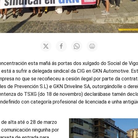
oncentración esta mañá ás portas dos xulgado do Social de Vigo
e está a sufrir a delegada sindical da CIG en GKN Automotive. Est
mpresa no que se recoñeceu a cesión ilegal por parte da contrat
les de Prevención S.L) e GKN Driveline SA, outorgándolle o dere
sentenza do TSXG (do 18 de novembro) declarábase tamén decl
indefinido con categoría profesional de licenciada e unha antig
 de alta até o 28 de marzo
e comunicación ningunha por
tarxeta de entrada para