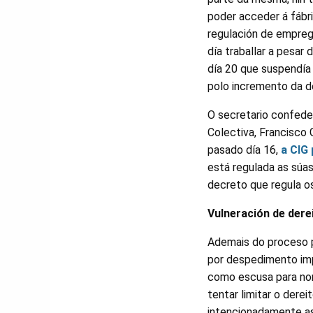
poder acceder á fábri
regulación de empreg
día traballar a pesar
día 20 que suspendía
polo incremento da d
O secretario confede
Colectiva, Francisco 
pasado día 16,
a CIG
está regulada as súas
decreto que regula o
Vulneración de dere
Ademais do proceso p
por despedimento imp
como escusa para non
tentar limitar o dere
intencionadamente as 