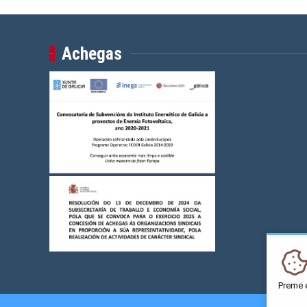
Achegas
Preme 