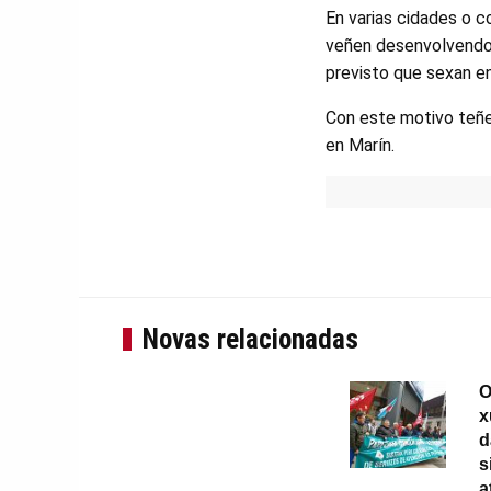
En varias cidades o c
veñen desenvolvendo 
previsto que sexan e
Con este motivo teñen 
en Marín.
Novas relacionadas
O
x
d
s
a