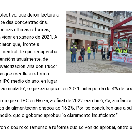
lectivo, que deron lectura a
te das concentracións,
apé nas últimas reformas,
vigor en xaneiro de 2021. A
iaron que, fronte a
o central de que recuperaba
pensións anualmente, de
evalorización viña con truco”
ón que recolle a reforma
 IPC medio do ano, en lugar
 acumulado”, o que xa supuxo, en 2021, unha perda do 4% de pod
ron que o IPC en Galiza, ao final de 2022 era dun 6,7%, a inflaci
os da alimentación chegou ao 16,2%. Por iso concluíron que a su
edio, que o goberno aprobou “é claramente insuficiente”.
ron o seu rexeitamento á reforma que se vén de aprobar, entre o