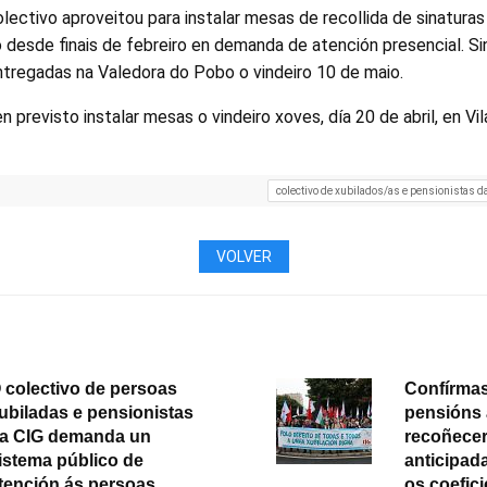
olectivo aproveitou para instalar mesas de recollida de sinatur
desde finais de febreiro en demanda de atención presencial. Si
ntregadas na Valedora do Pobo o vindeiro 10 de maio.
previsto instalar mesas o vindeiro xoves, día 20 de abril, en Vil
colectivo de xubilados/as e pensionistas d
VOLVER
 colectivo de persoas
Confírmas
ubiladas e pensionistas
pensións
a CIG demanda un
recoñecer
istema público de
anticipada
tención ás persoas
os coefic