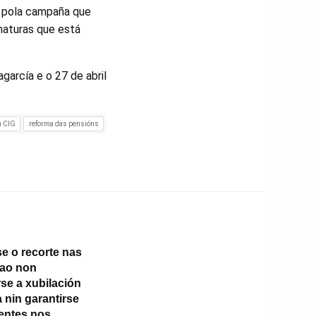
as pola campaña que
naturas que está
agarcía e o 27 de abril
a CIG
reforma das pensións
e o recorte nas
 ao non
se a xubilación
 nin garantirse
ientes nos