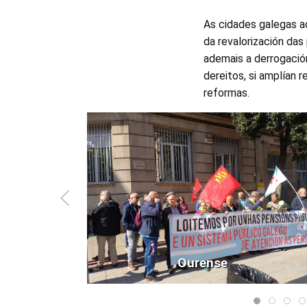
As cidades galegas a
da revalorización da
ademais a derrogació
dereitos, si amplían 
reformas.
Ourense