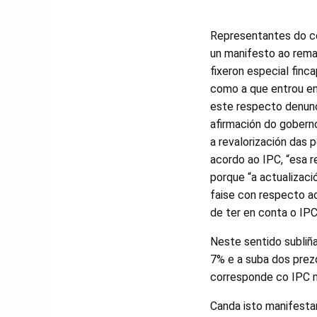
Representantes do co
un manifesto ao rema
fixeron especial finc
como a que entrou en 
este respecto denunc
afirmación do gobern
a revalorización das 
acordo ao IPC, “esa r
porque “a actualizaci
faise con respecto ao
de ter en conta o IPC
Neste sentido subliña
7% e a suba dos prez
corresponde co IPC m
Canda isto manifesta