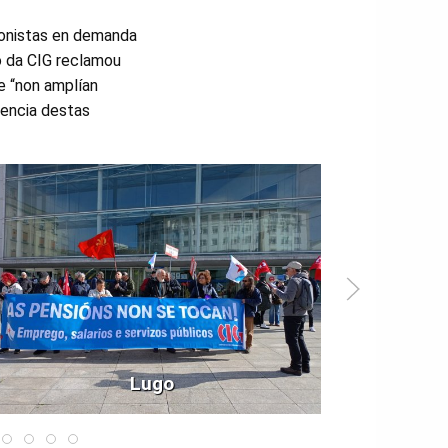
ionistas en demanda
o da CIG reclamou
e “non amplían
uencia destas
Lugo