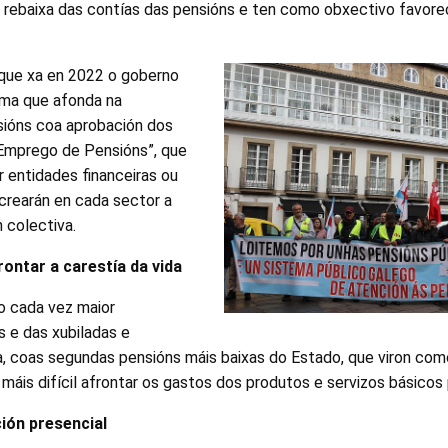
a rebaixa das contías das pensións e ten como obxectivo favore
 que xa en 2022 o goberno
rma que afonda na
nsións coa aprobación dos
Emprego de Pensións”, que
 entidades financeiras ou
crearán en cada sector a
 colectiva.
rontar a carestía da vida
o cada vez maior
e das xubiladas e
a, coas segundas pensións máis baixas do Estado, que viron com
máis difícil afrontar os gastos dos produtos e servizos básicos pa
ión presencial