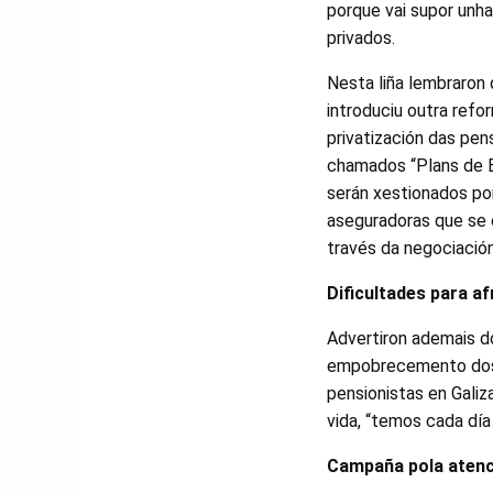
porque vai supor unh
privados.
Nesta liña lembraron
introduciu outra refo
privatización das pe
chamados “Plans de 
serán xestionados por
aseguradoras que se 
través da negociación
Dificultades para af
Advertiron ademais d
empobrecemento dos 
pensionistas en Galiz
vida, “temos cada día 
Campaña pola atenc