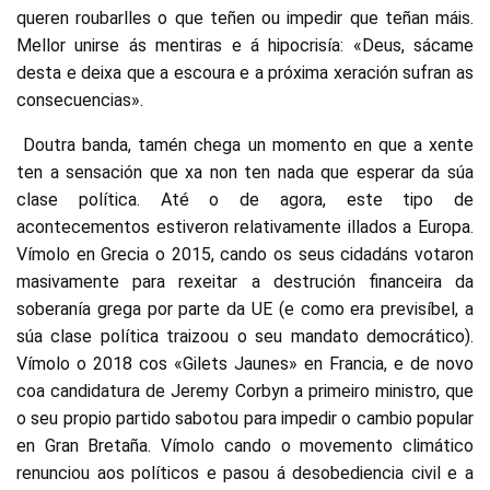
queren roubarlles o que teñen ou impedir que teñan máis.
Mellor unirse ás mentiras e á hipocrisía: «Deus, sácame
desta e deixa que a escoura e a próxima xeración sufran as
consecuencias».
Doutra banda, tamén chega un momento en que a xente
ten a sensación que xa non ten nada que esperar da súa
clase política. Até o de agora, este tipo de
acontecementos estiveron relativamente illados a Europa.
Vímolo en Grecia o 2015, cando os seus cidadáns votaron
masivamente para rexeitar a destrución financeira da
soberanía grega por parte da UE (e como era previsíbel, a
súa clase política traizoou o seu mandato democrático).
Vímolo o 2018 cos «Gilets Jaunes» en Francia, e de novo
coa candidatura de Jeremy Corbyn a primeiro ministro, que
o seu propio partido sabotou para impedir o cambio popular
en Gran Bretaña. Vímolo cando o movemento climático
renunciou aos políticos e pasou á desobediencia civil e a