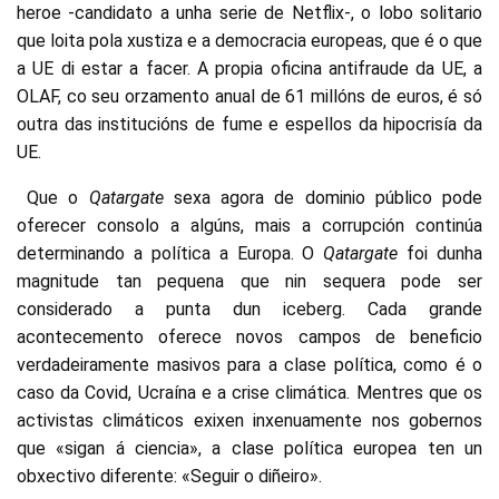
heroe -candidato a unha serie de Netflix-, o lobo solitario
que loita pola xustiza e a democracia europeas, que é o que
a UE di estar a facer. A propia oficina antifraude da UE, a
OLAF, co seu orzamento anual de 61 millóns de euros, é só
outra das institucións de fume e espellos da hipocrisía da
UE.
Que o
Qatargate
sexa agora de dominio público pode
oferecer consolo a algúns, mais a corrupción continúa
determinando a política a Europa. O
Qatargate
foi dunha
magnitude tan pequena que nin sequera pode ser
considerado a punta dun iceberg. Cada grande
acontecemento oferece novos campos de beneficio
verdadeiramente masivos para a clase política, como é o
caso da Covid, Ucraína e a crise climática. Mentres que os
activistas climáticos exixen inxenuamente nos gobernos
que «sigan á ciencia», a clase política europea ten un
obxectivo diferente: «Seguir o diñeiro».