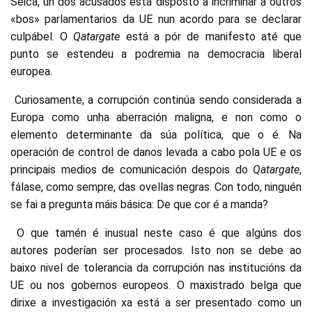
Seica, un dos acusados está disposto a incriminar a outros
«bos» parlamentarios da UE nun acordo para se declarar
culpábel. O
Qatargate
está a pór de manifesto até que
punto se estendeu a podremia na democracia liberal
europea.
Curiosamente, a corrupción continúa sendo considerada a
Europa como unha aberración maligna, e non como o
elemento determinante da súa política, que o é. Na
operación de control de danos levada a cabo pola UE e os
principais medios de comunicación despois do
Qatargate
,
fálase, como sempre, das ovellas negras. Con todo, ninguén
se fai a pregunta máis básica: De que cor é a manda?
O que tamén é inusual neste caso é que algúns dos
autores poderían ser procesados. Isto non se debe ao
baixo nivel de tolerancia da corrupción nas institucións da
UE ou nos gobernos europeos. O maxistrado belga que
dirixe a investigación xa está a ser presentado como un