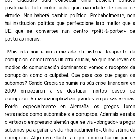
privilexiada. Isto inclúe unha gran cantidade de sinais de
virtude. Non haberá cambio político. Probabelmente, non
hai institución política que perfeccione isto mellor que a
UE, que se converteu nun centro «prêt-à-porter» de
posturas morais.
Mais isto non é nin a metade da historia. Respecto da
corrupción, cometemos un erro crucial, ao que nos levan os
medios de comunicación dominantes: vemos o receptor da
corrupción como o culpábel. Que pasa cos que pagan os
subornos? Cando Grecia se sumiu na súa crise financeira en
2009 empezaron a se destapar moitos casos de
corrupción. A maioría implicaban grandes empresas alemás.
Porén, especialmente en Alemaña, os gregos foron
retratados como subornábeis e corruptos. Ademais estaba
o virtuoso empresario alemán que se vía «obrigado» a pagar
subornos para gañar a vida «honradamente». Unha vítima da
corrupción. Algo semellante ao que ocorría hai un par de