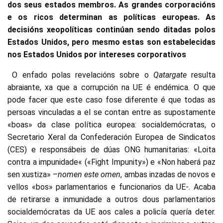
dos seus estados membros. As grandes corporacións
e os ricos determinan as políticas europeas. As
decisións xeopolíticas continúan sendo ditadas polos
Estados Unidos, pero mesmo estas son estabelecidas
nos Estados Unidos por intereses corporativos
O enfado polas revelacións sobre o
Qatargate
resulta
abraiante, xa que a corrupción na UE é endémica. O que
pode facer que este caso fose diferente é que todas as
persoas vinculadas a el se contan entre as supostamente
«boas» da clase política europea: socialdemócratas, o
Secretario Xeral da Confederación Europea de Sindicatos
(CES) e responsábeis de dúas ONG humanitarias: «Loita
contra a impunidade« («Fight Impunity») e «Non haberá paz
sen xustiza» –
nomen este omen
, ambas inzadas de novos e
vellos «bos» parlamentarios e funcionarios da UE-. Acaba
de retirarse a inmunidade a outros dous parlamentarios
socialdemócratas da UE aos cales a policía quería deter.