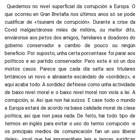
Quedemos no nivel superficial da corrupción a Europa. O
que ocorreu en Gran Bretaña nos últimos anos só se pode
cualificar de «tsunami de corrupción». Durante a crise da
Covid malgastáronse miles de millóns, ou mellor dito,
enviáronse aos petos dos amigos, familiares e doadores do
goberno conservador a cambio de pouco ou ningún
beneficio. Por suposto, unha certa porcentaxe foi parar aos
políticos e ao partido conservador. Pero este é só un dos
moitos casos. Parece que cada día salta aos titulares
británicos un novo e abraiante escándalo de «sordidez», e
aquí acaba todo. A sordidez defínese como unha actividade
de baixo nivel moral e o baixo nivel moral non viola a lei. A
corrupción, si. Así que non hai xuízos. E case todo o mundo
a Europa estará de acordo na baixa calidade moral da clase
política, así que non pasa nada. De feito, hai todo tipo de
termos en inglés para evitar o uso do termo corrupción -e
os principais medios de comunicación fan un uso liberal
deles-, igual que hai innumerábeis leis e lagoas xurídicas