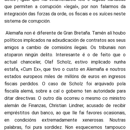
que permiten a corrupción «legal», por non falarmos da
integración das forzas da orde, os fiscais e os xuíces neste
sistema de corrupción.
Alemaña non é diferente de Gran Bretaña. Tamén alí houbo
políticos implicados na adxudicación de contratos aos seus
amigos a cambio de comisións ilegais. Os tribunais non
atoparon ningún delito. Interesante é o de feito que o
actual chanceler, Olaf Scholz, estivo implicado nunha
estafa, «Cum Ex», que tivo o custo en Alemaña e noutros
estados europeos miles de millóns de euros en ingresos
fiscais perdidos. O caso de Scholz foi arquivado pola
fiscalía alemá, sobre a cal o goberno ten autoridade para
ditar directivas. O outro día ocorreu o mesmo co ministro
alemán de Finanzas, Christian Lindner, acusado de recibir
empréstitos dun banco, ao que lle fai favores ocasionais,
en condicións extremadamente xenerosas. Noutras
palabras, foi pura sordidez. Non esquecemos tampouco