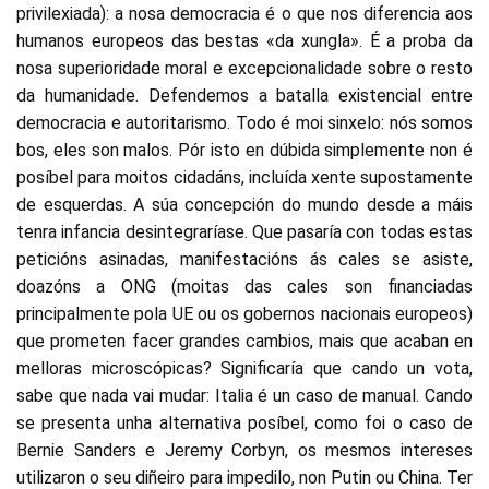
privilexiada): a nosa democracia é o que nos diferencia aos
humanos europeos das bestas «da xungla». É a proba da
nosa superioridade moral e excepcionalidade sobre o resto
da humanidade. Defendemos a batalla existencial entre
democracia e autoritarismo. Todo é moi sinxelo: nós somos
bos, eles son malos. Pór isto en dúbida simplemente non é
posíbel para moitos cidadáns, incluída xente supostamente
de esquerdas. A súa concepción do mundo desde a máis
tenra infancia desintegraríase. Que pasaría con todas estas
peticións asinadas, manifestacións ás cales se asiste,
doazóns a ONG (moitas das cales son financiadas
principalmente pola UE ou os gobernos nacionais europeos)
que prometen facer grandes cambios, mais que acaban en
melloras microscópicas? Significaría que cando un vota,
sabe que nada vai mudar: Italia é un caso de manual. Cando
se presenta unha alternativa posíbel, como foi o caso de
Bernie Sanders e Jeremy Corbyn, os mesmos intereses
utilizaron o seu diñeiro para impedilo, non Putin ou China. Ter