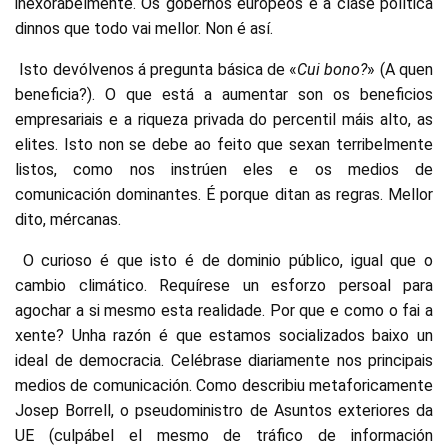
inexorabelmente. Os gobernos europeos e a clase política
dinnos que todo vai mellor. Non é así.
Isto devólvenos á pregunta básica de «
Cui bono?
» (A quen
beneficia?). O que está a aumentar son os beneficios
empresariais e a riqueza privada do percentil máis alto, as
elites. Isto non se debe ao feito que sexan terribelmente
listos, como nos instrúen eles e os medios de
comunicación dominantes. É porque ditan as regras. Mellor
dito, mércanas.
O curioso é que isto é de dominio público, igual que o
cambio climático. Requírese un esforzo persoal para
agochar a si mesmo esta realidade. Por que e como o fai a
xente? Unha razón é que estamos socializados baixo un
ideal de democracia. Celébrase diariamente nos principais
medios de comunicación. Como describiu metaforicamente
Josep Borrell, o pseudoministro de Asuntos exteriores da
UE (culpábel el mesmo de tráfico de información