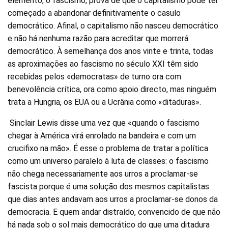
elemento, o fascismo, prova de que o capitalismo pode ter
começado a abandonar definitivamente o casulo
democrático. Afinal, o capitalismo não nasceu democrático
e não há nenhuma razão para acreditar que morrerá
democrático. À semelhança dos anos vinte e trinta, todas
as aproximações ao fascismo no século XXI têm sido
recebidas pelos «democratas» de turno ora com
benevolência crítica, ora como apoio directo, mas ninguém
trata a Hungria, os EUA ou a Ucrânia como «ditaduras».
Sinclair Lewis disse uma vez que «quando o fascismo
chegar à América virá enrolado na bandeira e com um
crucifixo na mão». É esse o problema de tratar a política
como um universo paralelo à luta de classes: o fascismo
não chega necessariamente aos urros a proclamar-se
fascista porque é uma solução dos mesmos capitalistas
que dias antes andavam aos urros a proclamar-se donos da
democracia. E quem andar distraído, convencido de que não
há nada sob o sol mais democrático do que uma ditadura