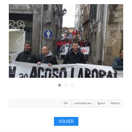
061
ambulancias
fgamt
Padrón
VOLVER