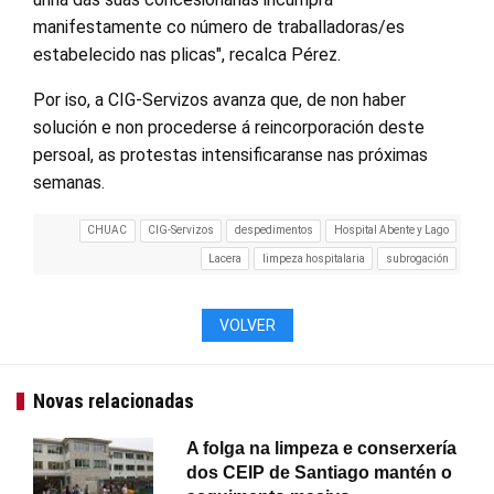
manifestamente co número de traballadoras/es
estabelecido nas plicas", recalca Pérez.
Por iso, a CIG-Servizos avanza que, de non haber
solución e non procederse á reincorporación deste
persoal, as protestas intensificaranse nas próximas
semanas.
CHUAC
CIG-Servizos
despedimentos
Hospital Abente y Lago
Lacera
limpeza hospitalaria
subrogación
VOLVER
Novas relacionadas
A folga na limpeza e conserxería
dos CEIP de Santiago mantén o