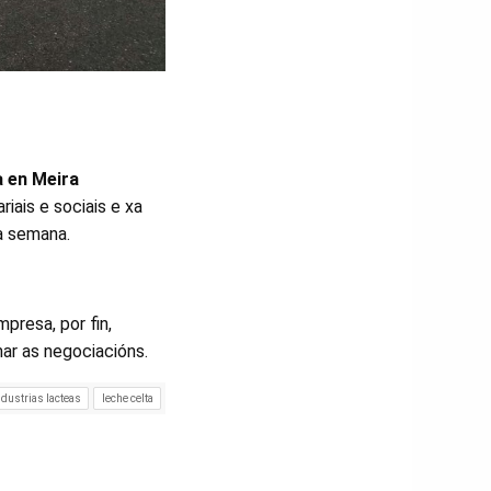
 en Meira
iais e sociais e xa
a semana.
mpresa, por fin,
ar as negociacións.
ndustrias lacteas
leche celta