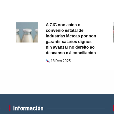
A CIG non asina o
convenio estatal de
-
industrias lácteas por non
garantir salarios dignos
nin avanzar no dereito ao
descanso e á conciliación
18 Dec 2025
Información