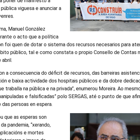
ra poñer de manifesto a
 pública viguesa e anunciar a
venres.
rma, Manuel González
rante o acto que a política
non foi quen de dotar o sistema dos recursos necesarios para at
bito público, tal e como constata o propio Consello de Contas n
abril.
son a consecuencia do déficit de recursos, das barreiras asistenc
tión e baixa actividade dos hospitais públicos e da dobre dedica
ue traballa na pública e na privada”, enumerou Moreira. Ao mesm
manipuladas e falsificadas” polo SERGAS, até o punto de que afi
e das persoas en espera.
u que as esperas son
 da pandemia, “xerando,
mplicacións e mortes