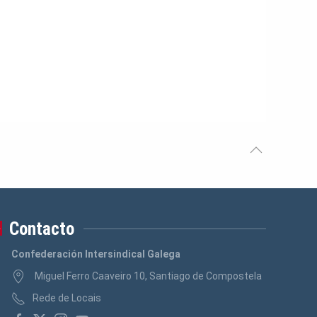
Contacto
Confederación Intersindical Galega
Miguel Ferro Caaveiro 10, Santiago de Compostela
Rede de Locais