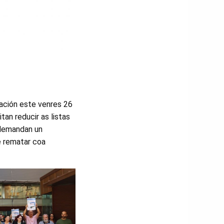
ación este venres 26
an reducir as listas
 demandan un
e rematar coa