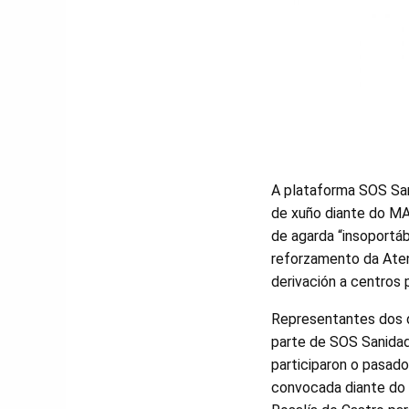
A plataforma SOS San
de xuño diante do MAR
de agarda “insoportá
reforzamento da Aten
derivación a centros 
Representantes dos d
parte de SOS Sanidade
participaron o pasad
convocada diante do 