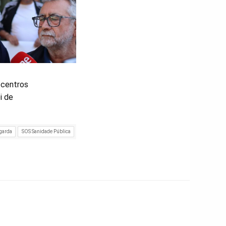
 centros
i de
agarda
SOS Sanidade Pública