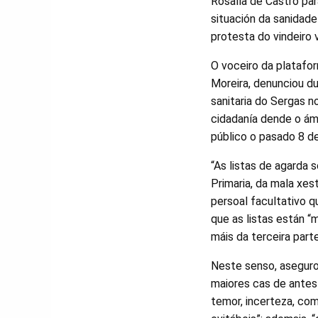
Rosalía de Castro pa
situación da sanidade
protesta do vindeiro 
O voceiro da platafo
Moreira, denunciou du
sanitaria do Sergas 
cidadanía dende o ám
público o pasado 8 de 
“As listas de agarda 
Primaria, da mala xes
persoal facultativo q
que as listas están “
máis da terceira part
Neste senso, aseguro
maiores cas de antes
temor, incerteza, co