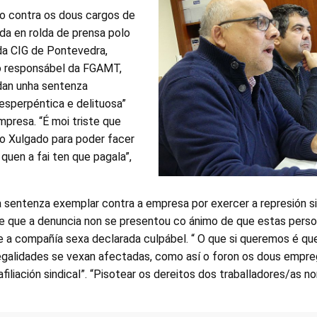
zo contra os dous cargos de
da en rolda de prensa polo
da CIG de Pontevedra,
o responsábel da FGAMT,
rdan unha sentenza
esperpéntica e delituosa”
presa. “É moi triste que
o Xulgado para poder facer
o quen a fai ten que pagala”,
 sentenza exemplar contra a empresa por exercer a represión si
que que a denuncia non se presentou co ánimo de que estas pers
e a compañía sexa declarada culpábel. “ O que si queremos é qu
egalidades se vexan afectadas, como así o foron os dous empr
filiación sindical”. “Pisotear os dereitos dos traballadores/as no