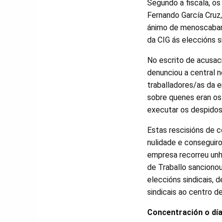
Segundo a fiscala, o
Fernando García Cruz
ánimo de menoscabar 
da CIG ás eleccións s
No escrito de acusaci
denunciou a central 
traballadores/as da e
sobre quenes eran os
executar os despidos
Estas rescisións de 
nulidade e conseguir
empresa recorreu unh
de Traballo sanciono
eleccións sindicais,
sindicais ao centro de
Concentración o día