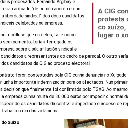
s dous procesados, Fernando Argibay e
, terían actuado “de común acordo e con
A CIG co
a liberdade sindical” dos dous candidatos
protesta 
indicais celebradas na empresa.
co xuízo,
lugar o x
ón recóllese que un deles, tal e como
no seu momento, tería interrogado os
mpresa sobre a súa afiliación sindical e
 candidatos a representantes do cadro de persoal. O outro serí
 dos candidatos da CIG ao proceso electoral.
contrato foron contestadas pola CIG cunha denuncia no Xulgado 
on unha importante indemnización para os afectados. Nun prime
a decisión que finalmente foi confirmada polo TSXG. Ao mesmo
u a empresa cunha multa de 30.000 euros por impedir o normal
 despedindo os candidatos da central e impedindo o acceso de r
 traballo o día das votacións.
 do xuízo