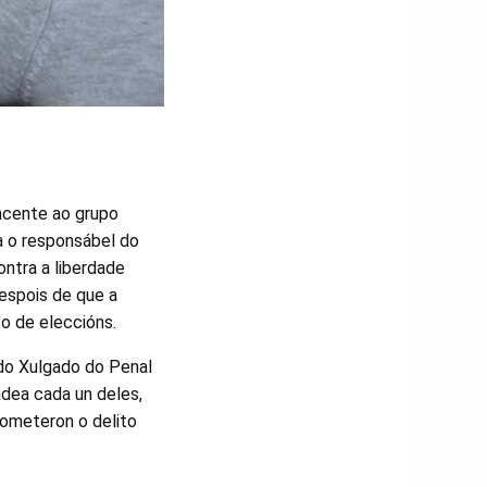
encente ao grupo
ra o responsábel do
ntra a liberdade
despois de que a
o de eleccións.
do Xulgado do Penal
adea cada un deles,
cometeron o delito