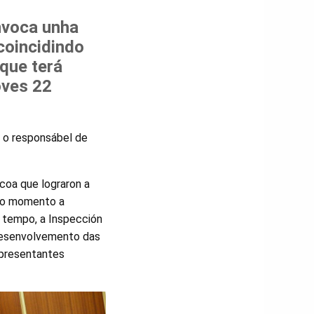
nvoca unha
coincidindo
 que terá
oves 22
a o responsábel de
coa que lograron a
iro momento a
 tempo, a Inspección
 desenvolvemento das
epresentantes