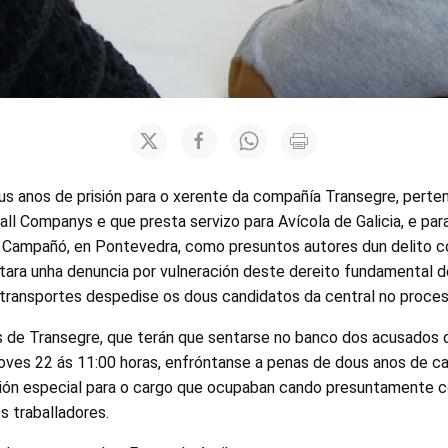
ous anos de prisión para o xerente da compañía Transegre, pert
all Companys e que presta servizo para Avícola de Galicia, e pa
e Campañó, en Pontevedra, como presuntos autores dun delito co
ntara unha denuncia por vulneración deste dereito fundamental 
e transportes despedise os dous candidatos da central no proces
 de Transegre, que terán que sentarse no banco dos acusados 
xoves 22 ás 11:00 horas, enfróntanse a penas de dous anos de c
ación especial para o cargo que ocupaban cando presuntamente 
s traballadores.