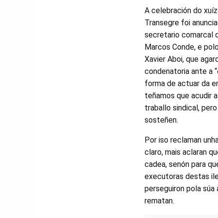
A celebración do xuí
Transegre foi anuncia
secretario comarcal 
Marcos Conde, e pol
Xavier Aboi, que aga
condenatoria ante a “
forma de actuar da em
teñamos que acudir a
traballo sindical, per
sosteñen.
Por iso reclaman unha
claro, mais aclaran 
cadea, senón para qu
executoras destas il
perseguiron pola súa a
rematan.