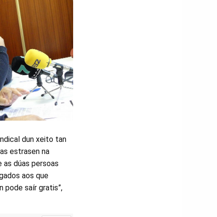
ndical dun xeito tan
oas estrasen na
e as dúas persoas
egados aos que
n pode saír gratis”,