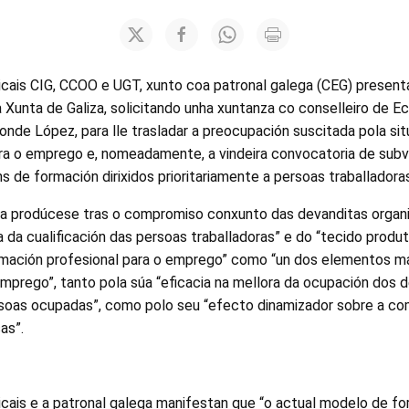
dicais CIG, CCOO e UGT, xunto coa patronal galega (CEG) presen
da Xunta de Galiza, solicitando unha xuntanza co conselleiro de
Conde López, para lle trasladar a preocupación suscitada pola si
ra o emprego e, nomeadamente, a vindeira convocatoria de subv
s de formación dirixidos prioritariamente a persoas traballador
za prodúcese tras o compromiso conxunto das devanditas organi
a da cualificación das persoas traballadoras” e do “tecido produ
rmación profesional para o emprego” como “un dos elementos má
 emprego”, tanto pola súa “eficacia na mellora da ocupación dos
ersoas ocupadas”, como polo seu “efecto dinamizador sobre a co
as”.
icais e a patronal galega manifestan que “o actual modelo de fo