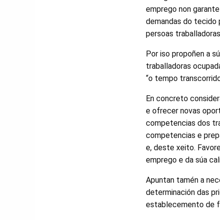
emprego non garante a
demandas do tecido pr
persoas traballadoras
Por iso propoñen a s
traballadoras ocupada
“o tempo transcorrid
En concreto considera
e ofrecer novas opor
competencias dos tra
competencias e prepa
e, deste xeito. Favo
emprego e da súa cal
Apuntan tamén a nece
determinación das pr
establecemento de fó