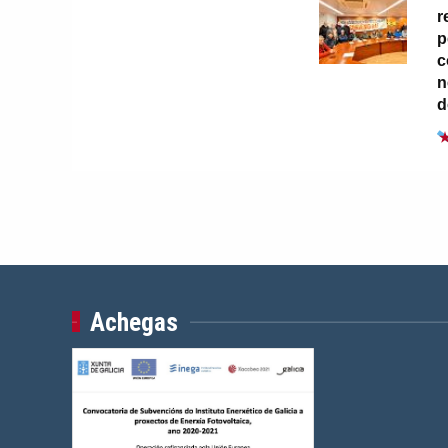
r
p
c
n
d
Achegas