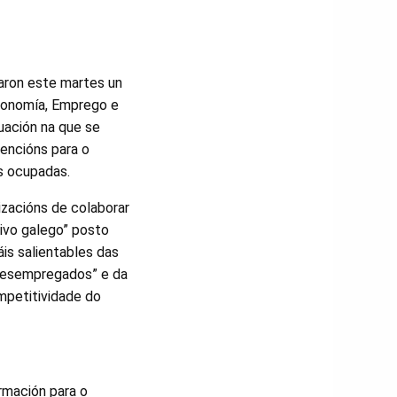
taron este martes un
 Economía, Emprego e
tuación na que se
encións para o
as ocupadas.
zacións de colaborar
tivo galego” posto
is salientables das
 desempregados” e da
mpetitividade do
rmación para o