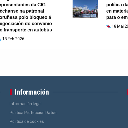
epresentantes da CIG
política d
échanse na patronal
en materi
oruñesa polo bloqueo á
para o e
egociación do convenio
18 Mai 2
o transporte en autobús
18 Feb 2026
Información
Información legal
Política Protección Datos
Política de cookies