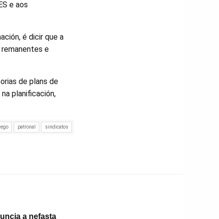
ES e aos
ción, é dicir que a
s remanentes e
rias de plans de
na planificación,
rego
patronal
sindicatos
uncia a nefasta