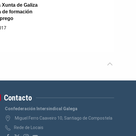
a Xunta de Galiza
a de formación
mprego
017
Contacto
Confederación Intersindical Galega
Miguel Ferro Caaveiro 10, Santiago de Compostela
Rede de Locais