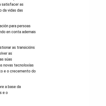
a satisfacer as
o da vidas das
ación para persoas
tendo en conta ademais
tionar as transicións
lver as
as súas
as novas tecnoloxías
nto e o crecemento do
re a base da
s e o