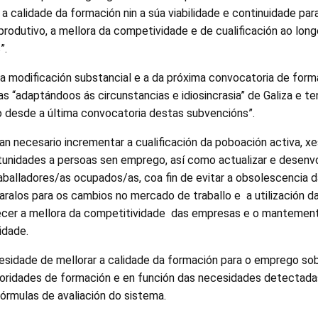
 calidade da formación nin a súa viabilidade e continuidade par
odutivo, a mellora da competividade e de cualificación ao long
”.
úa modificación substancial e a da próxima convocatoria de form
s “adaptándoos ás circunstancias e idiosincrasia” de Galiza e 
o desde a última convocatoria destas subvencións”.
n necesario incrementar a cualificación da poboación activa, xes
tunidades a persoas sen emprego, así como actualizar e desenvo
balladores/as ocupados/as, coa fin de evitar a obsolescencia d
ralos para os cambios no mercado de traballo e a utilización d
recer a mellora da competitividade das empresas e o manteme
idade.
sidade de mellorar a calidade da formación para o emprego sob
ioridades de formación e en función das necesidades detectada
rmulas de avaliación do sistema.